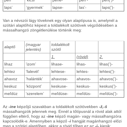
pen’
’kicsi’
pene-
pen’-
pen(’)-
laps’
’gyermek’
lapse-
las’-
laps(’)-
Van a névszói lágy töveknek egy olyan alaptípusa is, amelynél a
szótári alaptőhöz képest a toldalékolt szótövek végződésében a
mássalhangzó zöngétlenülése történik meg:
(magyar
toldalékolt
alaptő
jelentés)
szótő
1.
(rövid)
2.
lihaz
’izom’
lihase-
lihas-
lihas(’)-
lehtez
’falevél’
lehtese-
lehtes-
lehtes(’)-
ahavoz
’halánték’
ahavose-
ahavos-
ahavos(’)-
keskuz
’központ’
keskuse-
keskus-
keskus(’)-
meľdüz
’szerelem’
meľdüse-
meľdüs-
meľdüs(’)-
Az
-ine
képzőjű szavakban a toldalékolt szótövekben
-ž,-š
mássalhangzók jelennek meg. Ennél a tőtípusnál a rövid alak attól
függően eltérő, hogy az
-ine
képző magán- vagy mássalhangzóra
kapcsolódik-e. Amennyiben a képző
-i
hangját magánhangzó előzi
meg a szótári alaptőben, akkor a rövid tőben ez az
-i-
kiesik: