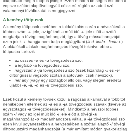
állapítható meg a tőtípus jellege. Ezért minden kétséges esetben a
vepsze szótári alaptővel együtt célszerű rögtön az adott szó
valamennyi tőváltozatát is megjegyezni.
A kemény tőtípusok
A kemény tőtípusok esetében a toldalékolás során a névszóknál a
többes szám
-
i
-
jele, az igéknél a múlt idő
-
i
-
jele előtt a szótő
megtartja a tővégi magánhangzót, így a tővég mássalhangzóját
ezen jelek
-i-
hangja nem tudja meglágyítani (
lind
lindu-
lindu-i-
).
A toldalékolt alakok magánhangzós tővégét tekintve ebbe a
tőtípusba tartozik
az
összes
-o
és
-u
tővégződésű szó,
a
legtöbb
-a
tővégződésű szó,
nagyszámú
-ja
tővégződésű szó (ezek kizárólag
-ii
és
-ei
diftongussal végződő szótári alaptövűek, csak névszók),
néhány
(vagy egy szótagból álló ősi, vagy idegen eredetű
újabb)
-e, -ä, -ö
és
-ü
tővégződésű szó.
Ezek közül a kemény tövűek közül a ragozás alkalmával a többitől
némiképpen eltérnek az
-a
és a
-ja
tővégződésű szavak (kivéve az
egyszótagos
-a
tővégződésűeket). Mindkettő a névszói többes
szám
-i
vagy az igei múlt idő
-i
jele előtt a tővégi
-a
magánhangzóját
-o
magánhangzóra váltja, a
-ja
tővégződésű szó
ezen kívül ugyanezekben a helyzetekben a szótári alaptő
-i
tővégi
diftonguszáró magánhangzóját (a már említett módon gyakorlatilag