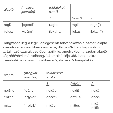
(magyar
toldalékolt
alaptő
jelentés)
szótő
1.
(rövid)
2.
ragiž
’jégeső’
raghe-
ragiš-
ragh(’)-
ilokaz
’vidám’
ilokaha-
ilokas-
ilokah(’)-
Hangzásbelileg a legkülönlegesebb fokváltakozás a szótári alaptő
szerinti végződésükben
-žn-, -zn-,
illetve
-tt-
hangkapcsolatot
tartalmazó szavak esetében zajlik le, amelyekben a szótári alaptő
végződésbeli mássalhangzó-kombinációja
-čč-
hangalakra
cserélődik le (a rövid tövekben
-d-
, illetve
-tt-
hangalakkal):
(magyar
toldalékolt
alaptő
jelentés)
szótő
1.
(rövid)
2.
neižne
’leány’
neičče-
neidiš-
neičč-
enzne
’egykori’
enčče-
enttuš-
enčč-
mičč-
mitte
’melyik’
mičče-
mittuš-
mičč-