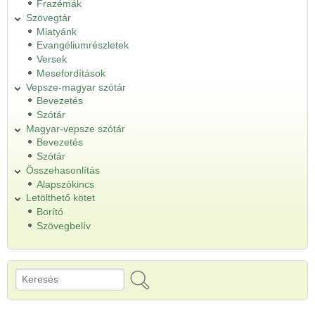
Frazémák
Szövegtár
Miatyánk
Evangéliumrészletek
Versek
Mesefordítások
Vepsze-magyar szótár
Bevezetés
Szótár
Magyar-vepsze szótár
Bevezetés
Szótár
Összehasonlítás
Alapszókincs
Letölthető kötet
Borító
Szövegbelív
Keresés
Keresés űrlap