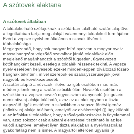
A szótövek alaktana
A szótövek általában
A toldalékolható szófajoknak a szótárban található szótári alaptöve
a legritkábban tartja meg alakját valamennyi toldalékolt formájában.
Ezért a vepsze nyelvben általános a szavak tövének
többalakúsága.
Megjegyzendő, hogy sok magyar leíró nyelvtan a magyar nyelv
mássalhangzóra végződő szavaihoz járuló toldalékok előtt
megjelenő magánhangzót a szótőtől független, úgynevezett
kötőhangként kezeli, esetleg a toldalék részének tekinti. A vepsze
nyelv esetében helyesebb ezeket mindenképpen tőváltozati tőzáró
hangnak tekinteni, mivel szerepük és szabályszerűségük jóval
nagyobb és következetesebb.
A szótári alaptő a névszók, illetve az igék esetében más-más
módon jelenik meg a szótári szócikk élén. Névszók esetében a
szócikkben a vepsze névszó egyes szám alanyesetű (singularis
nominativus) alakja található, azaz ez az alak egyben a tiszta
alapszótő. Igék esetében a szócikkben a vepsze főnévi igenév
(infinitivus) alakja található, amelytől az elválasztójel (|) úgy különíti
el az infinitivusi toldalékot, hogy a tővégváltozásokra is figyelemmel
van, azaz sokszor csak alaktani elemzéssel tisztítható le az ige
valódi alaptöve, amelyet ilyen tiszta alakjában a nyelvhasználat
gyakorlatilag nem is ismer. A magyartól eltérően ugyanis (a