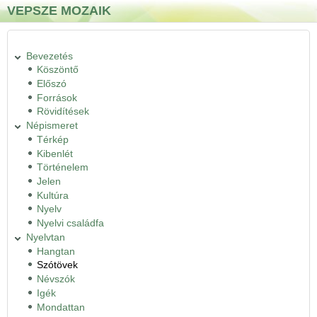
Ugrás a tartalomra
Skip to search
VEPSZE MOZAIK
Bevezetés
Köszöntő
Előszó
Források
Rövidítések
Népismeret
Térkép
Kibenlét
Történelem
Jelen
Kultúra
Nyelv
Nyelvi családfa
Nyelvtan
Hangtan
Szótövek
Névszók
Igék
Mondattan