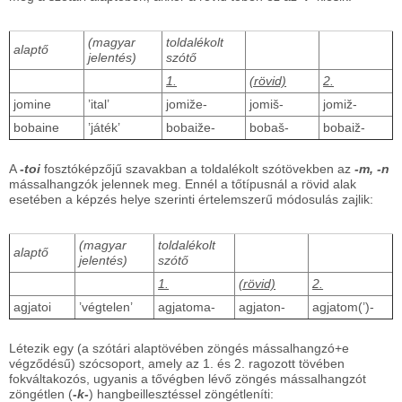
(magyar
toldalékolt
alaptő
jelentés)
szótő
1.
(rövid)
2.
jomine
’ital’
jomiže-
jomiš-
jomiž-
bobaine
’játék’
bobaiže-
bobaš-
bobaiž-
A
-toi
fosztóképzőjű szavakban a toldalékolt szótövekben az
-m, -n
mássalhangzók jelennek meg. Ennél a tőtípusnál a rövid alak
esetében a képzés helye szerinti értelemszerű módosulás zajlik:
(magyar
toldalékolt
alaptő
jelentés)
szótő
1.
(rövid)
2.
agjatoi
’végtelen’
agjatoma-
agjaton-
agjatom(’)-
Létezik egy (a szótári alaptövében zöngés mássalhangzó+e
végződésű) szócsoport, amely az 1. és 2. ragozott tövében
fokváltakozós, ugyanis a tővégben lévő zöngés mássalhangzót
zöngétlen (
-k-
) hangbeillesztéssel zöngétleníti: