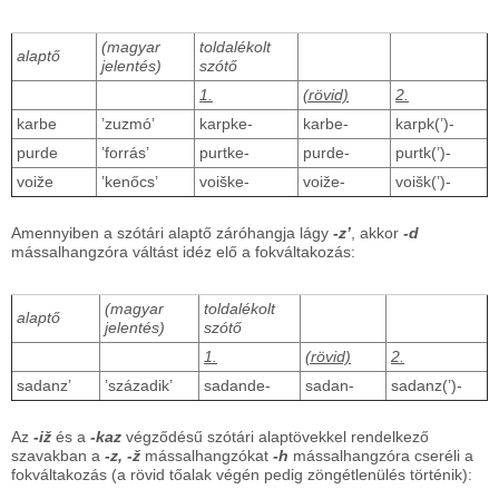
(magyar
toldalékolt
alaptő
jelentés)
szótő
1.
(rövid)
2.
karbe
’zuzmó’
karpke-
karbe-
karpk(’)-
purde
’forrás’
purtke-
purde-
purtk(’)-
voiže
’kenőcs’
voiške-
voiže-
voišk(’)-
Amennyiben a szótári alaptő záróhangja lágy
-z’
, akkor
-d
mássalhangzóra váltást idéz elő a fokváltakozás:
(magyar
toldalékolt
alaptő
jelentés)
szótő
1.
(rövid)
2.
sadanz’
’századik’
sadande-
sadan-
sadanz(’)-
Az
-iž
és a
-kaz
végződésű szótári alaptövekkel rendelkező
szavakban a
-z, -ž
mássalhangzókat
-h
mássalhangzóra cseréli a
fokváltakozás (a rövid tőalak végén pedig zöngétlenülés történik):