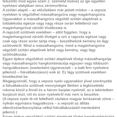
felszólító mód egyes szám 2. személyt kivéve) az ige egyetlen
nyelvtani alakjában sincs zérómorféma.
A szótári alaptő – az előzőekben már jelzett módon – a vepsze
nyelvben is végződhet mássalhangzóra vagy magánhangzóra.
Ugyanakkor a mássalhangzóra végződő szótári alaptőnek a
toldalékolás egésze vagy nagy része során feltétlenül van
magánhangzóval záródó tőváltozata is.
A ragozott szótövek esetében – attól függően, hogy a
magánhangzóval záródó tővéget a szó a ragozás egésze vagy
csak egy része során tartja meg – beszélhetünk kemény és lágy
szótövekről. Mind a mássalhangzóra, mind a magánhangzóra
végződő szótári alaptőnek lehet vagy kemény, vagy lágy
szótőváltozata.
Egyes tipikus végződésű szótári alaptövek tővégi mássalhangzója
vagy mássalhangzós hangkombinációja egyszeri vagy többszöri
hangváltozáson (esetenként úgynevezett – a balti finn nyelvekre
jellemző – fokváltakozáson) esik át. Ez lágy szótövek esetében
következhet be.
Megjegyzendő, hogy a vepsze nyelv ugyanakkor jóval szerényebb
a fokváltakozós szótövek mennyiségét illetően a legközelebbi
rokonai közül a finnél és a három karjalai nyelvnél, az e tekintetben
burjánzó észt, vót és izsor nyelvekről már nem is beszélve.
(A vepsze nyelv itt-ott fellelhető vázlatos magyar leírásainak zöme –
nyilván egymásra hagyatkozva – a vepszét az állítás
ellenőrzése/bizonyítása nélkül fokváltakozástól mentesként
jellemzi.)
Egyes tipikus végződésű szótári alaptövek tővégi hangkombinációja