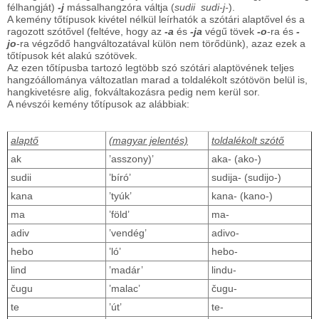
félhangját)
-j
mássalhangzóra váltja (
sudii
sudi-j-
).
A kemény tőtípusok kivétel nélkül leírhatók a szótári alaptővel és a
ragozott szótővel (feltéve, hogy az
-a
és
-ja
végű tövek
-o
-ra és
-
jo
-ra végződő hangváltozatával külön nem törődünk), azaz ezek a
tőtípusok két alakú szótövek.
Az ezen tőtípusba tartozó legtöbb szó szótári alaptövének teljes
hangzóállománya változatlan marad a toldalékolt szótövön belül is,
hangkivetésre alig, fokváltakozásra pedig nem kerül sor.
A névszói kemény tőtípusok az alábbiak:
alaptő
(magyar jelentés)
toldalékolt szótő
ak
’asszony)’
aka- (ako-)
sudii
’bíró’
sudija- (sudijo-)
kana
’tyúk’
kana- (kano-)
ma
’föld’
ma-
adiv
’vendég’
adivo-
hebo
’ló’
hebo-
lind
’madár’
lindu-
čugu
’malac’
čugu-
te
’út’
te-