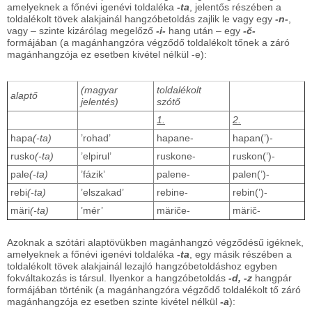
amelyeknek a főnévi igenévi toldaléka
-ta
, jelentős részében a
toldalékolt tövek alakjainál hangzóbetoldás zajlik le vagy egy
-n-
,
vagy – szinte kizárólag megelőző
-i-
hang után – egy
-č-
formájában (a magánhangzóra végződő toldalékolt tőnek a záró
magánhangzója ez esetben kivétel nélkül -e):
(magyar
toldalékolt
alaptő
jelentés)
szótő
1.
2.
hapa
(-ta)
’rohad’
hapane-
hapan(’)-
rusko
(-ta)
’elpirul’
ruskone-
ruskon(’)-
pale
(-ta)
’fázik’
palene-
palen(’)-
rebi
(-ta)
’elszakad’
rebine-
rebin(’)-
märi
(-ta)
’mér’
märiče-
märič-
Azoknak a szótári alaptövükben magánhangzó végződésű igéknek,
amelyeknek a főnévi igenévi toldaléka
-ta
, egy másik részében a
toldalékolt tövek alakjainál lezajló hangzóbetoldáshoz egyben
fokváltakozás is társul. Ilyenkor a hangzóbetoldás
-d, -z
hangpár
formájában történik (a magánhangzóra végződő toldalékolt tő záró
magánhangzója ez esetben szinte kivétel nélkül
-a
):