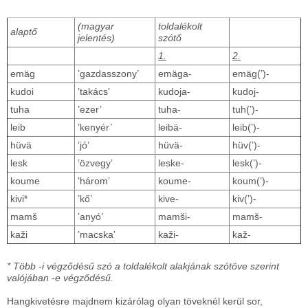
(magyar
toldalékolt
alaptő
jelentés)
szótő
1.
2.
emäg
’gazdasszony’
emäga-
emäg(’)-
kudoi
’takács’
kudoja-
kudoj-
tuha
’ezer’
tuha-
tuh(’)-
leib
’kenyér’
leibä-
leib(’)-
hüvä
’jó’
hüvä-
hüv(’)-
lesk
’özvegy’
leske-
lesk(’)-
koume
’három’
koume-
koum(’)-
kivi*
’kő’
kive-
kiv(’)-
mamš
’anyó’
mamši-
mamš-
kaži
’macska’
kaži-
kaž-
* Több -i végződésű szó a toldalékolt alakjának szótöve szerint
valójában -e végződésű.
Hangkivetésre majdnem kizárólag olyan töveknél kerül sor,