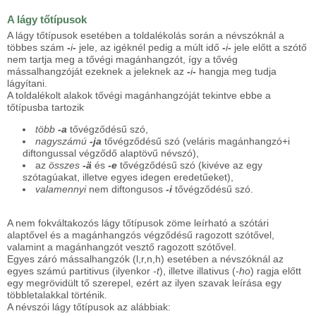
A lágy tőtípusok
A lágy tőtípusok esetében a toldalékolás során a névszóknál a
többes szám
-
i
-
jele, az igéknél pedig a múlt idő
-
i
-
jele előtt a szótő
nem tartja meg a tővégi magánhangzót, így a tővég
mássalhangzóját ezeknek a jeleknek az
-
i
-
hangja meg tudja
lágyítani.
A toldalékolt alakok tővégi magánhangzóját tekintve ebbe a
tőtípusba tartozik
több
-a
tővégződésű szó,
nagyszámú
-ja
tővégződésű szó (veláris magánhangzó+i
diftongussal végződő alaptövű névszó),
az
összes
-ä
és
-e
tővégződésű szó (kivéve az egy
szótagúakat, illetve egyes idegen eredetűeket),
valamennyi
nem diftongusos
-i
tővégződésű szó.
A nem fokváltakozós lágy tőtípusok zöme leírható a szótári
alaptővel és a magánhangzós végződésű ragozott szótővel,
valamint a magánhangzót vesztő ragozott szótővel.
Egyes záró mássalhangzók (l,r,n,h) esetében a névszóknál az
egyes számú partitivus (ilyenkor
-t
), illetve illativus (
-ho
) ragja előtt
egy megrövidült tő szerepel, ezért az ilyen szavak leírása egy
többletalakkal történik.
A névszói lágy tőtípusok az alábbiak: