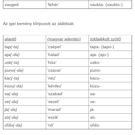
vauged
’fehér’
vaukta- (vaukto-)
Az igei kemény tőtípusok az alábbiak:
alaptő
(magyar jelentés)
toldalékolt szótő
tap
(-ta)
’csépel’
tapa- (tapo-)
aja
(-da)
’halad’
aja- (ajo-)
usk
(-ta)
’hisz’
usko-
puno
(-da)
’csavar’
puno-
kac
(-ta)
’néz’
kacu-
küzu
(-da)
’kérdez’
küzu-
sa
(-da)
’szabad’
sa-
ve
(-da)
’vezet’
ve-
jä
(-da)
’marad’
jä-
sö
(-da)
’eszik’
sö-
üľdü
(-da)
’nő’
üľdü-