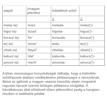
(magyar
alaptő
toldalékolt szótő
jelentés)
1.
2.
mela
(-ta)
’evez’
melada-
melaz(’)-
higo
(-ta)
’izzad’
higoda-
higoz(’)-
burau
(-ta)
’fúr’
burauda-
burauz(’)-
te
(-ta)
’ismer’
teda-
tez(’)-
vihel
(-ta)
’fütyül’
vihelda-
vihelz(’)-
kabur
(-ta)
’ölel’
kaburda-
kaburz(’)-
amun
(-ta)
’merít’
amunda-
amunz(’)-
A tőtan viszonylagos bonyolultságát oldhatja, hogy a különféle
szótőtípusok alaktani viselkedésére példaanyagot a névszóknak,
illetve az igéknek a magyar–vepsze kisszótár elején megadott
ragozási típusok szerinti bőséges példasora szolgáltat. A
fokváltakozás által előidézett tőtani jellemzőkre pedig a hangtani
részben is találhatók példák.