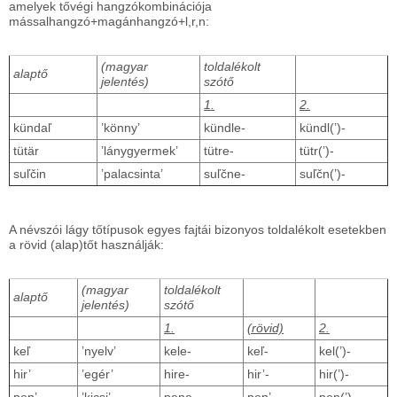
amelyek tővégi hangzókombinációja
mássalhangzó+magánhangzó+l,r,n:
(magyar
toldalékolt
alaptő
jelentés)
szótő
1.
2.
kündaľ
’könny’
kündle-
kündl(’)-
tütär
’lánygyermek’
tütre-
tütr(’)-
suľčin
’palacsinta’
suľčne-
suľčn(’)-
A névszói lágy tőtípusok egyes fajtái bizonyos toldalékolt esetekben
a rövid (alap)tőt használják:
(magyar
toldalékolt
alaptő
jelentés)
szótő
1.
(rövid)
2.
keľ
’nyelv’
kele-
keľ-
kel(’)-
hir’
’egér’
hire-
hir’-
hir(’)-