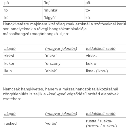
pä
’fej’
pä-
tö
’munka’
tö-
kü
’kígyó’
kü-
Hangkivetésre majdnem kizárólag csak azoknál a szótöveknél kerül
sor, amelyeknek a tővégi hangzókombinációja
mássalhangzó+magánhangzó +l,r,n:
alaptő
(magyar jelentés)
toldalékolt szótő
zirkol
’tükör’
zirklo-
kukor
’erszény’
kukro-
ikun
’ablak’
ikna- (ikno-)
Nemcsak hangkivetés, hanem a mássalhangzók találkozásánál
zöngétlenülés is zajlik a
-ked,-ged
végződésű szótári alaptövek
esetében:
alaptő
(magyar jelentés)
toldalékolt szótő
rustta / ruskta-
rusked
’vörös’
(rustto- / ruskto-)