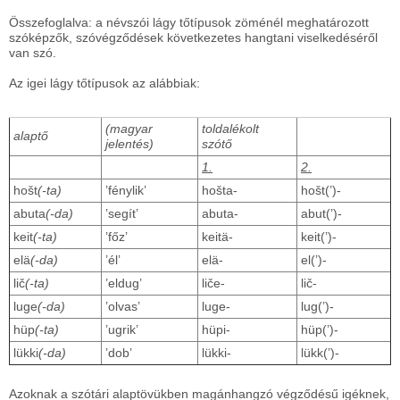
Összefoglalva: a névszói lágy tőtípusok zöménél meghatározott
szóképzők, szóvégződések következetes hangtani viselkedéséről
van szó.
Az igei lágy tőtípusok az alábbiak:
(magyar
toldalékolt
alaptő
jelentés)
szótő
1.
2.
hošt
(-ta)
’fénylik’
hošta-
hošt(’)-
abuta
(-da)
’segít’
abuta-
abut(’)-
keit
(-ta)
’főz’
keitä-
keit(’)-
elä
(-da)
’él’
elä-
el(’)-
lič
(-ta)
’eldug’
liče-
lič-
luge
(-da)
’olvas’
luge-
lug(’)-
hüp
(-ta)
’ugrik’
hüpi-
hüp(’)-
lükki
(-da)
’dob’
lükki-
lükk(’)-
Azoknak a szótári alaptövükben magánhangzó végződésű igéknek,