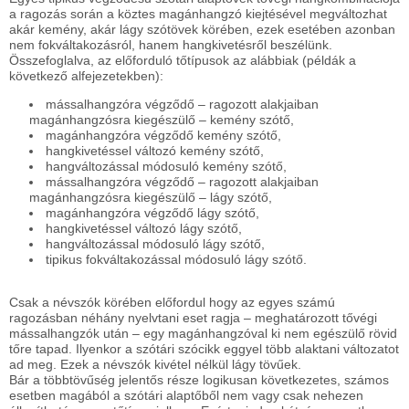
a ragozás során a köztes magánhangzó kiejtésével megváltozhat
akár kemény, akár lágy szótövek körében, ezek esetében azonban
nem fokváltakozásról, hanem hangkivetésről beszélünk.
Összefoglalva, az előforduló tőtípusok az alábbiak (példák a
következő alfejezetekben):
mássalhangzóra végződő – ragozott alakjaiban
magánhangzósra kiegészülő – kemény szótő,
magánhangzóra végződő kemény szótő,
hangkivetéssel változó kemény szótő,
hangváltozással módosuló kemény szótő,
mássalhangzóra végződő – ragozott alakjaiban
magánhangzósra kiegészülő – lágy szótő,
magánhangzóra végződő lágy szótő,
hangkivetéssel változó lágy szótő,
hangváltozással módosuló lágy szótő,
tipikus fokváltakozással módosuló lágy szótő.
Csak a névszók körében előfordul hogy az egyes számú
ragozásban néhány nyelvtani eset ragja – meghatározott tővégi
mássalhangzók után – egy magánhangzóval ki nem egészülő rövid
tőre tapad. Ilyenkor a szótári szócikk eggyel több alaktani változatot
ad meg. Ezek a névszók kivétel nélkül lágy tövűek.
Bár a többtövűség jelentős része logikusan következetes, számos
esetben magából a szótári alaptőből nem vagy csak nehezen