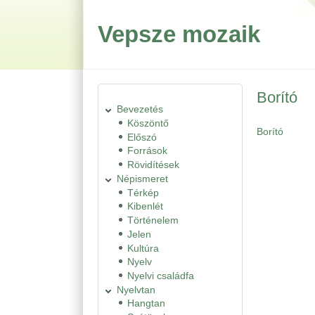
Ugrás a tartalomra
Skip to search
Vepsze mozaik
Borító
Bevezetés
Köszöntő
Borító
Előszó
Források
Rövidítések
Népismeret
Térkép
Kibenlét
Történelem
Jelen
Kultúra
Nyelv
Nyelvi családfa
Nyelvtan
Hangtan