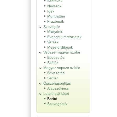
Szótövek
Névszók
Igék
Mondattan
Frazémák
Szövegtár
Miatyánk
Evangéliumrészletek
Versek
Mesefordítások
Vepsze-magyar szótár
Bevezetés
Szótár
Magyar-vepsze szótár
Bevezetés
Szótár
Összehasonlítás
Alapszókincs
Letölthető kötet
Borító
Szövegbelív