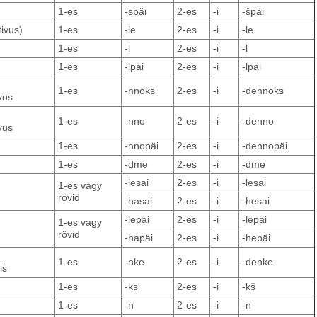
1-es
-späi
2-es
-i
-špäi
tivus)
1-es
-le
2-es
-i
-le
1-es
-l
2-es
-i
-l
1-es
-lpäi
2-es
-i
-lpäi
1-es
-nnoks
2-es
-i
-dennoks
vus
1-es
-nno
2-es
-i
-denno
vus
1-es
-nnopäi
2-es
-i
-dennopäi
1-es
-dme
2-es
-i
-dme
-lesai
2-es
-i
-lesai
1-es vagy
rövid
-hasai
2-es
-i
-hesai
-lepäi
2-es
-i
-lepäi
1-es vagy
rövid
-hapäi
2-es
-i
-hepäi
1-es
-nke
2-es
-i
-denke
is
1-es
-ks
2-es
-i
-kš
1-es
-n
2-es
-i
-n