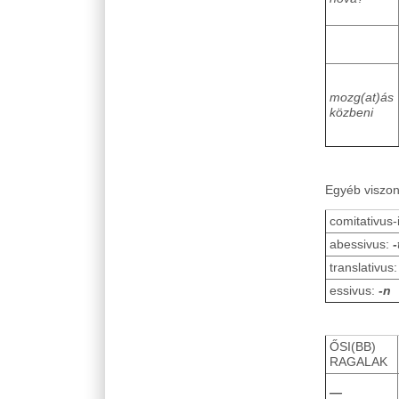
mozg(at)ás
közbeni
Egyéb viszo
comitativus
abessivus:
-
translativus
essivus:
-n
ŐSI(BB)
RAGALAK
―