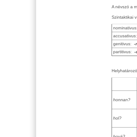
A névszó a m
Szintaktikai 
nominativu
accusativus
genitivus:
-
partitivus:
-
Helyhatározó
honnan?
hol?
hová?