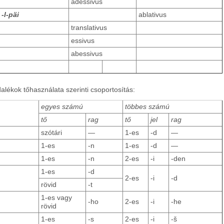
adessivus
-l-päi
ablativus
translativus
essivus
abessivus
alékok tőhasználata szerinti csoportosítás:
egyes számú
többes számú
tő
rag
tő
jel
rag
szótári
―
1-es
-d
―
1-es
-n
1-es
-d
―
1-es
-n
2-es
-i
-den
1-es
-d
2-es
-i
-d
rövid
-t
1-es vagy
-ho
2-es
-i
-he
rövid
1-es
-s
2-es
-i
-š