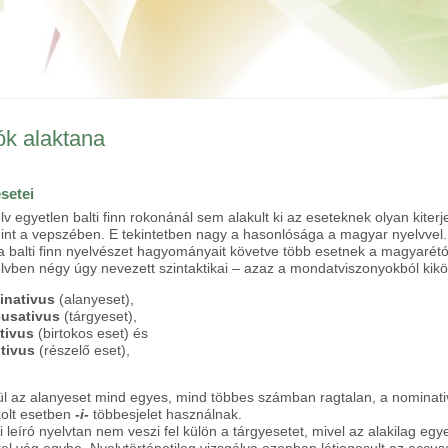
ók alaktana
setei
v egyetlen balti finn rokonánál sem alakult ki az eseteknek olyan kiterje
int a vepszében. E tekintetben nagy a hasonlósága a magyar nyelvvel.
 balti finn nyelvészet hagyományait követve több esetnek a magyarétó
lvben négy úgy nevezett szintaktikai – azaz a mondatviszonyokból kiköv
inativus
(alanyeset),
cusativus
(tárgyeset),
tivus
(birtokos eset) és
itivus
(részelő eset),
l az alanyeset mind egyes, mind többes számban ragtalan, a nominativ
kolt esetben
-i-
többesjelet használnak.
i leíró nyelvtan nem veszi fel külön a tárgyesetet, mivel az alakilag 