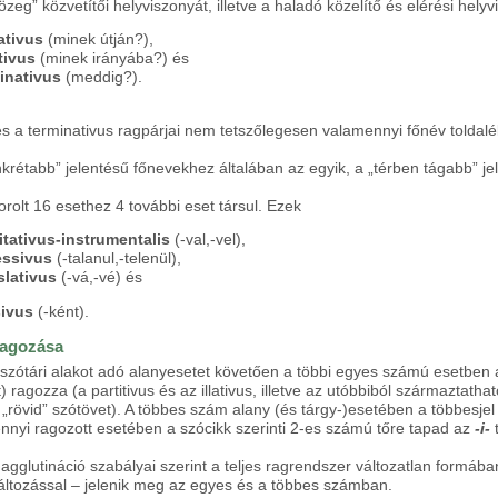
özeg” közvetítői helyviszonyát, illetve a haladó közelítő és elérési helyvis
ativus
(minek útján?),
tivus
(minek irányába?) és
inativus
(meddig?).
 és a terminativus ragpárjai nem tetszőlegesen valamennyi főnév tolda
krétabb” jelentésű főnevekhez általában az egyik, a „térben tágabb” je
orolt 16 esethez 4 további eset társul. Ezek
tativus-instrumentalis
(-val,-vel),
ssivus
(-talanul,-telenül),
slativus
(-vá,-vé) és
sivus
(-ként).
ragozása
szótári alakot adó alanyesetet követően a többi egyes számú esetben 
t) ragozza (a partitivus és az illativus, illetve az utóbbiból származta
 „rövid” szótövet). A többes szám alany (és tárgy-)esetében a többesje
nyi ragozott esetében a szócikk szerinti 2-es számú tőre tapad az
-i-
t
b agglutináció szabályai szerint a teljes ragrendszer változatlan form
áltozással – jelenik meg az egyes és a többes számban.