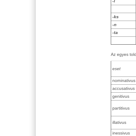
-l
-ks
-n
-ta
Az egyes told
eset
nominativus
accusativus
genitivus
partitivus
illativus
inessivus