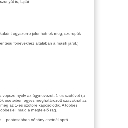
zonyát is, fajtái
lékaként egyszerre jelenhetnek meg, szerepük
lentésű főnevekhez általában a másik járul.)
a vepsze nyelv az úgynevezett 1-es szótövet (a
thatók eseteiben egyes meghatározott szavaknál az
l még az 1-es szótőre kapcsolódik. A többes
öbbesjel, majd a megfelelő rag.
ában – pontosabban néhány esetnél apró