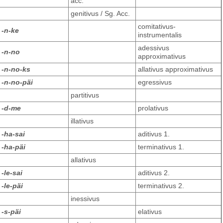
acc.
genitivus / Sg. Acc.
comitativus-
-n-ke
instrumentalis
adessivus
-n-no
approximativus
-n-no-ks
allativus approximativus
-n-no-päi
egressivus
partitivus
-d-me
prolativus
illativus
-ha-sai
aditivus 1.
-ha-päi
terminativus 1.
allativus
-le-sai
aditivus 2.
-le-päi
terminativus 2.
inessivus
-s-päi
elativus