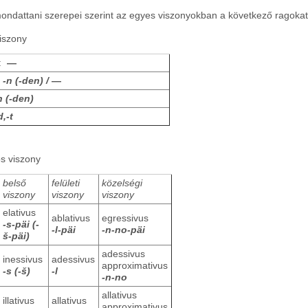
ondattani szerepei szerint az egyes viszonyokban a következő ragokat
viszony
s:
―
:
-n (-den) /
―
n (-den)
d,-t
s viszony
belső
felületi
közelségi
viszony
viszony
viszony
elativus
ablativus
egressivus
-s-päi (-
-l-päi
-n-no-päi
š-päi)
adessivus
inessivus
adessivus
approximativus
-s (-š)
-l
-n-no
allativus
illativus
allativus
approximativus