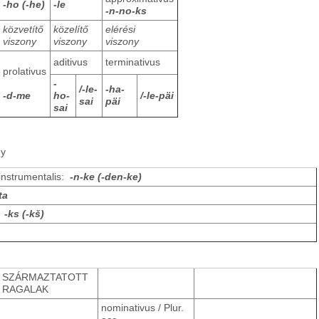
-ho (-he)
-le
-n-no-ks
közvetítő
közelítő
elérési
viszony
viszony
viszony
aditivus
terminativus
prolativus
-
/-le-
-ha-
-d-me
ho-
/-le-päi
sai
päi
sai
ny
-instrumentalis:
-n-ke (-den-ke)
ta
:
-ks (-kš)
SZÁRMAZTATOTT
RAGALAK
nominativus / Plur.