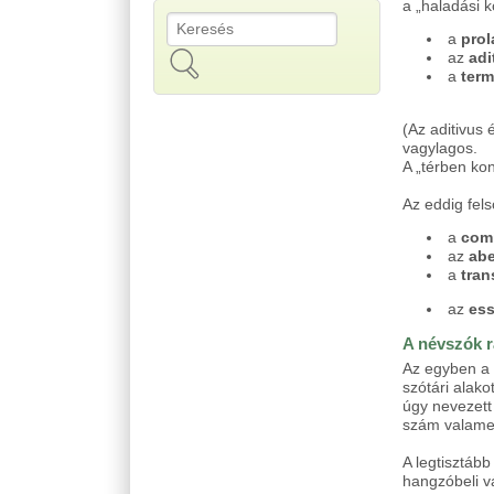
a „haladási k
Keresés
Keresés űrlap
a
prol
az
adi
a
term
(Az aditivus
vagylagos.
A „térben kon
Az eddig fels
a
comi
az
abe
a
tran
az
es
A névszók 
Az egyben a 
szótári alako
úgy nevezett
szám valamen
A legtisztáb
hangzóbeli v