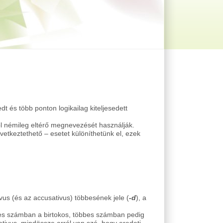
dt és több ponton logikailag kiteljesedett
l némileg eltérő megnevezését használják.
etkeztethető – esetet különíthetünk el, ezek
us (és az accusativus) többesének jele (
-d
), a
egyes számban a birtokos, többes számban pedig