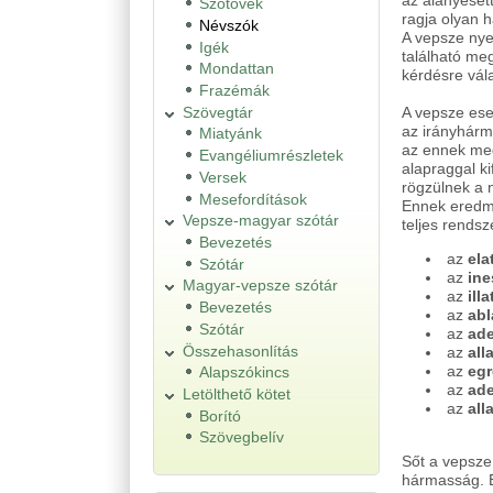
az alanyesett
Szótövek
ragja olyan 
Névszók
A vepsze nye
Igék
található me
Mondattan
kérdésre vál
Frazémák
Szövegtár
A vepsze ese
az irányhárm
Miatyánk
az ennek megf
Evangéliumrészletek
alapraggal ki
Versek
rögzülnek a 
Mesefordítások
Ennek eredmé
Vepsze-magyar szótár
teljes rends
Bevezetés
az
ela
Szótár
az
ine
Magyar-vepsze szótár
az
ill
Bevezetés
az
abl
Szótár
az
ade
Összehasonlítás
az
all
az
egr
Alapszókincs
az
ade
Letölthető kötet
az
all
Borító
Szövegbelív
Sőt a vepsze
hármasság. E