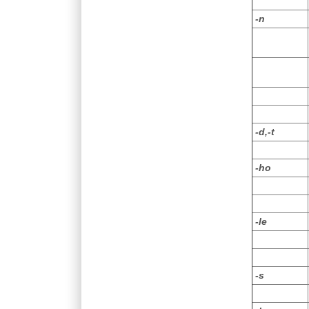
-n
-d,-t
-ho
-le
-s