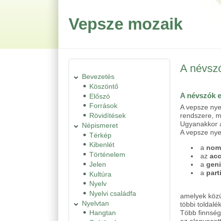
Ugrás a tartalomra
Skip to search
Vepsze mozaik
A névsz
Bevezetés
Köszöntő
A névszók e
Előszó
Források
A vepsze nyel
Rövidítések
rendszere, m
Ugyanakkor a
Népismeret
A vepsze nye
Térkép
Kibenlét
a
nom
Történelem
az
ac
Jelen
a
geni
a
part
Kultúra
Nyelv
Nyelvi családfa
amelyek közü
Nyelvtan
többi toldalé
Hangtan
Több finnség