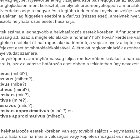
el vág egybe. Nyelvtörténetileg vizsgálva azonban létjogosult az accus
hangfejlődésen ment keresztül, amelynek eredményeképpen a mai alaktan
lv érdekessége a magyar és a legtöbb indoeurópai nyelv beszélője szá
g alaktanilag független esetként a
dativus
(részes eset), amelynek nyelv
aszoló helyhatározós esetet használja.
tek száma a legnagyobb a helyhatározós esetek körében. A finnugor ny
asság ad, azaz a megfelelő alakok a honnan? hol? hová? kérdésre vál
elelő eseteket öt-hat ragos alakba tömöríti, a vepsze nyelv a legtelje
fejezett eset továbbtoldalékolásával. A létrejött ragkombinációk azonba
nyelvtudat számára.
nyeképpen az irányhármasság teljes rendszerében kialakult a hármas (
zere is, azaz a vepsze határozós eset ebben a tekintetben úgy nevezet
tivus
(miből?),
ssivus
(miben?),
ativus
(mibe?)
ativus
(miről?),
ssivus
(min?),
ativus
(mire?),
essivus
(mitől?),
ssivus approximativus
(minél?) és
ativus approximativus
(mihez?).
 helyhatározós esetek körében van egy további sajátos – egymással u
z a határozói hármas a valóságos vagy képletes mozgást és mozgatást j