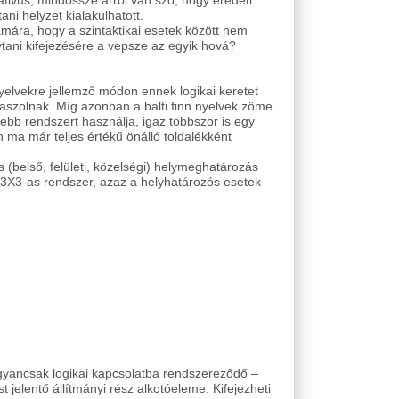
ativus, mindössze arról van szó, hogy eredeti
i helyzet kialakulhatott.
mára, hogy a szintaktikai esetek között nem
tani kifejezésére a vepsze az egyik hová?
elvekre jellemző módon ennek logikai keretet
aszolnak. Míg azonban a balti finn nyelvek zöme
sebb rendszert használja, igaz többször is egy
n ma már teljes értékű önálló toldalékként
belső, felületi, közelségi) helymeghatározás
t 3X3-as rendszer, azaz a helyhatározós esetek
gyancsak logikai kapcsolatba rendszereződő –
elentő állítmányi rész alkotóeleme. Kifejezheti