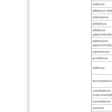
elativus
allativus (da
adessivus
ablativus
allativus
approximati
adessivus
approximati
egressivus
prolativus
aditivus
terminativus
comitativus-
instrumental
translativus
essivus