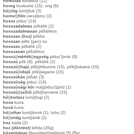
horkolás
koraiduz (12)
horog
koukuine (15), ong (6)
hó
||
rög
lumi||tuk (3)
horror
||
film
varu||kino (2)
hossz
piduz’ (14)
hosszadalmas
piťkähk (2)
hosszadalmasan
piťkähkos
hosszan
(hsz)
piťkha
hosszan
pitte (gen)
nu
hosszas
piťkähk (2)
hosszasan
piťkähkos
hossz
||
mérték
||
egység
piduz’||mär (8)
hosszú
piťk (8), piťkähk (2)
hosszú
||
hajú
piťk||hibusine (15), piťk||tukaine (15)
hosszú
||
idejű
piťk||aigaine (15)
hosszúkás
piťkäč (3)
hosszúság
piduz’ (14)
hosszúsági kör
ma||piduz’||pird (1)
hosszú
||
szőrű
piťk||karvaine (15)
hó
||
torlasz
lumi||tugi (2)
hova
kuna
hová
kuna
hó
||
vihar
lumi||torok (1), tuho (2)
hó
||
virág
lumi||änik (2)
hoz
to|da (2)
hoz
(döntést)
teh|ta (26g)
hózentráger
štanoiden||pidimed (9)
Plur.