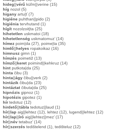
hideg
||
vérű
küľm||verine (15)
híg
nozol (5)
higany
artu|ť (7)
higiéne
puhthan||pido (2)
higiénia
tervhutand (1)
hígít
nozolzoit|ta (25)
hihetetlen
uskmatoi (18)
hihetetlenség
uskmatomuz’ (14)
hímez
poim|da (27), poime|ta (35)
himlő
||
helyes
ropakoikaz (16)
himnusz
gimn (1)
hímzés
poimetiž (13)
hímző
||
keret
poimind||kehkruz (14)
hint
putkota|da (25)
hinta
čibu (3)
hinta
||
ágy
čibu||verk (2)
hintázik
čibu|da (23)
hintáztat
čibuta|da (25)
hipnózis
gipnoz (1)
hipotézis
gipotez (1)
hír
tedotuz (12)
hirdető
||
tábla
tedotuz||laud (1)
hír
||
lap
aig||lehtez (12), lehtez (12), lugend||lehtez (12)
hír
||
lap
||
író
aig||lehtez||mez’ (17)
hír
||
név
tetabuz’ (14)
hír
||
szerzés
tedištelend (1), tedišteluz (12)