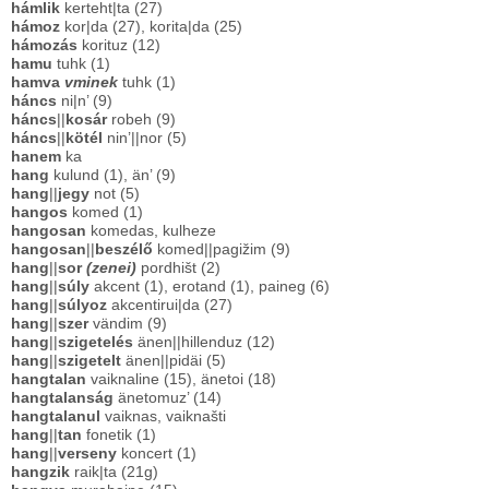
hámlik
kerteht|ta (27)
hámoz
kor|da (27), korita|da (25)
hámozás
korituz (12)
hamu
tuhk (1)
hamva
vminek
tuhk (1)
háncs
ni|n’ (9)
háncs
||
kosár
robeh (9)
háncs
||
kötél
nin’||nor (5)
hanem
ka
hang
kulund (1), än’ (9)
hang
||
jegy
not (5)
hangos
komed (1)
hangosan
komedas, kulheze
hangosan
||
beszélő
komed||pagižim (9)
hang
||
sor
(zenei)
pordhišt (2)
hang
||
súly
akcent (1), erotand (1), paineg (6)
hang
||
súlyoz
akcentirui|da (27)
hang
||
szer
vändim (9)
hang
||
szigetelés
änen||hillenduz (12)
hang
||
szigetelt
änen||pidäi (5)
hangtalan
vaiknaline (15), änetoi (18)
hangtalanság
änetomuz’ (14)
hangtalanul
vaiknas, vaiknašti
hang
||
tan
fonetik (1)
hang
||
verseny
koncert (1)
hangzik
raik|ta (21g)