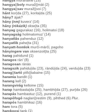
hangya
murahaine (15)
hangya
||
boly
muraž||mät (2)
hangya
||
sav
muraž||voi (7)
hánt
kor|da (27), korita|da (25)
hány?
äjak?
hány
(nm)
kuverz’ (14)
hány
(rókázik)
okse|ta (35)
hanyag
gagurakaz (16), holimatoi (18)
hanyagság
holimatomuz’ (14)
hanyatlás
pahenduz (12)
hanyatlik
pahe|ta (31)
hanyatt-homlok
murči-märči, pagoho
hányingere van
oksenzoit|ta (25)
harag
pahidund (1)
haragos
rän’ (8)
haragosan
ränäs
haragszik
pahidu|da (23), rändü|da (24), verdu|da (23)
harag
||
tartó
piťk||tabaine (15)
haramia
bandit (1)
harang
kell (2)
harangvirág
kelloine (15)
harap
hambasta|da (25), hambhi|da (27), pur|da (26)
harapás
hambastuz (12), purend (1)
harapófogó
naglan||restim (9), pihthed (6)
Plur.
harapós
hambhikaz (16)
harc
tora (5)
harckocsi
tank (1)