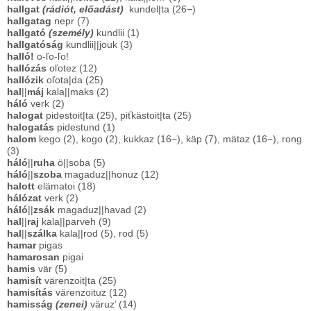
hallgat
(rádiót, előadást)
kundel|ta (26−)
hallgatag
nepr (7)
hallgató
(személy)
kundlii (1)
hallgatóság
kundlii||jouk (3)
halló!
o-ľo-ľo!
hallózás
oľotez (12)
hallózik
oľota|da (25)
hal
||
máj
kala||maks (2)
háló
verk (2)
halogat
pidestoit|ta (25), piťkästoit|ta (25)
halogatás
pidestund (1)
halom
kego (2), kogo (2), kukkaz (16−), käp (7), mätaz (16−), rong
(3)
háló
||
ruha
ö||soba (5)
háló
||
szoba
magaduz||honuz (12)
halott
elämatoi (18)
hálózat
verk (2)
háló
||
zsák
magaduz||havad (2)
hal
||
raj
kala||parveh (9)
hal
||
szálka
kala||rod (5), rod (5)
hamar
pigas
hamarosan
pigai
hamis
vär (5)
hamisít
värenzoit|ta (25)
hamisítás
värenzoituz (12)
hamisság
(zenei)
väruz’ (14)