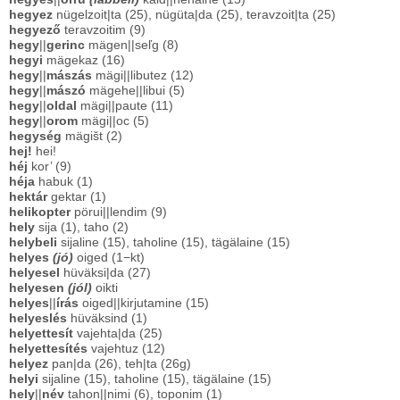
hegyez
nügelzoit|ta (25), nügüta|da (25), teravzoit|ta (25)
hegyező
teravzoitim (9)
hegy
||
gerinc
mägen||seľg (8)
hegyi
mägekaz (16)
hegy
||
mászás
mägi||libutez (12)
hegy
||
mászó
mägehe||libui (5)
hegy
||
oldal
mägi||paute (11)
hegy
||
orom
mägi||oc (5)
hegység
mägišt (2)
hej!
hei!
héj
kor’ (9)
héja
habuk (1)
hektár
gektar (1)
helikopter
pörui||lendim (9)
hely
sija (1), taho (2)
helybeli
sijaline (15), taholine (15), tägälaine (15)
helyes
(jó)
oiged (1−kt)
helyesel
hüväksi|da (27)
helyesen
(jól)
oikti
helyes
||
írás
oiged||kirjutamine (15)
helyeslés
hüväksind (1)
helyettesít
vajehta|da (25)
helyettesítés
vajehtuz (12)
helyez
pan|da (26), teh|ta (26g)
helyi
sijaline (15), taholine (15), tägälaine (15)
hely
||
név
tahon||nimi (6), toponim (1)