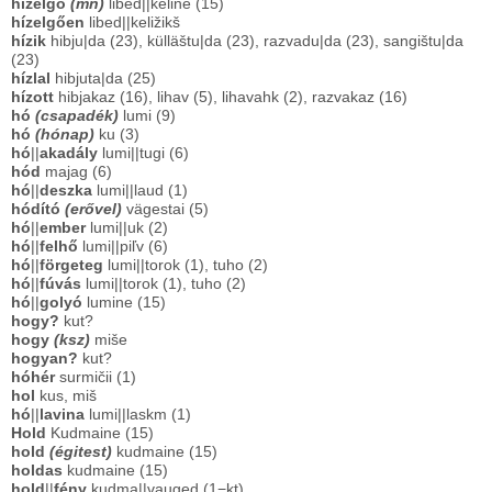
hízelgő
(mn)
libed||keline (15)
hízelgően
libed||keližikš
hízik
hibju|da (23), külläštu|da (23), razvadu|da (23), sangištu|da
(23)
hízlal
hibjuta|da (25)
hízott
hibjakaz (16), lihav (5), lihavahk (2), razvakaz (16)
hó
(csapadék)
lumi (9)
hó
(hónap)
ku (3)
hó
||
akadály
lumi||tugi (6)
hód
majag (6)
hó
||
deszka
lumi||laud (1)
hódító
(erővel)
vägestai (5)
hó
||
ember
lumi||uk (2)
hó
||
felhő
lumi||piľv (6)
hó
||
förgeteg
lumi||torok (1), tuho (2)
hó
||
fúvás
lumi||torok (1), tuho (2)
hó
||
golyó
lumine (15)
hogy?
kut?
hogy
(ksz)
miše
hogyan?
kut?
hóhér
surmičii (1)
hol
kus, miš
hó
||
lavina
lumi||laskm (1)
Hold
Kudmaine (15)
hold
(égitest)
kudmaine (15)
holdas
kudmaine (15)
hold
||
fény
kudma||vauged (1−kt)