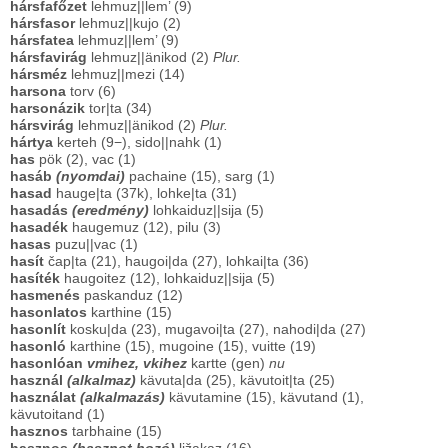
hársfafőzet
lehmuz||lem’ (9)
hársfasor
lehmuz||kujo (2)
hársfatea
lehmuz||lem’ (9)
hársfavirág
lehmuz||änikod (2)
Plur.
hársméz
lehmuz||mezi (14)
harsona
torv (6)
harsonázik
tor|ta (34)
hársvirág
lehmuz||änikod (2)
Plur.
hártya
kerteh (9−), sido||nahk (1)
has
pök (2), vac (1)
hasáb
(nyomdai)
pachaine (15), sarg (1)
hasad
hauge|ta (37k), lohke|ta (31)
hasadás
(eredmény)
lohkaiduz||sija (5)
hasadék
haugemuz (12), pilu (3)
hasas
puzu||vac (1)
hasít
čap|ta (21), haugoi|da (27), lohkai|ta (36)
hasíték
haugoitez (12), lohkaiduz||sija (5)
hasmenés
paskanduz (12)
hasonlatos
karthine (15)
hasonlít
kosku|da (23), mugavoi|ta (27), nahodi|da (27)
hasonló
karthine (15), mugoine (15), vuitte (19)
hasonlóan
vmihez, vkihez
kartte (gen)
nu
használ
(alkalmaz)
kävuta|da (25), kävutoit|ta (25)
használat
(alkalmazás)
kävutamine (15), kävutand (1),
kävutoitand (1)
hasznos
tarbhaine (15)