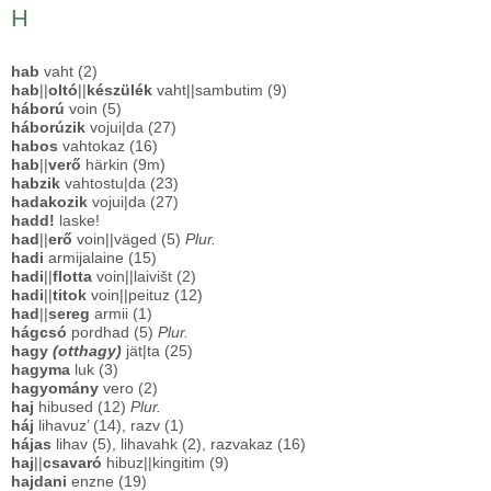
H
hab
vaht (2)
hab
||
oltó
||
készülék
vaht||sambutim (9)
háború
voin (5)
háborúzik
vojui|da (27)
habos
vahtokaz (16)
hab
||
verő
härkin (9m)
habzik
vahtostu|da (23)
hadakozik
vojui|da (27)
hadd!
laske!
had
||
erő
voin||väged (5)
Plur.
hadi
armijalaine (15)
hadi
||
flotta
voin||laivišt (2)
hadi
||
titok
voin||peituz (12)
had
||
sereg
armii (1)
hágcsó
pordhad (5)
Plur.
hagy
(otthagy)
jät|ta (25)
hagyma
luk (3)
hagyomány
vero (2)
haj
hibused (12)
Plur.
háj
lihavuz’ (14), razv (1)
hájas
lihav (5), lihavahk (2), razvakaz (16)
haj
||
csavaró
hibuz||kingitim (9)
hajdani
enzne (19)