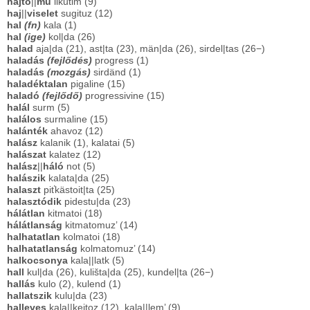
hajtó
||
mű
likutim (9)
haj
||
viselet
sugituz (12)
hal
(fn)
kala (1)
hal
(ige)
kol|da (26)
halad
aja|da (21), ast|ta (23), män|da (26), sirdel|tas (26−)
haladás
(fejlődés)
progress (1)
haladás
(mozgás)
sirdänd (1)
haladéktalan
pigaline (15)
haladó
(fejlődő)
progressivine (15)
halál
surm (5)
halálos
surmaline (15)
halánték
ahavoz (12)
halász
kalanik (1), kalatai (5)
halászat
kalatez (12)
halász
||
háló
not (5)
halászik
kalata|da (25)
halaszt
piťkästoit|ta (25)
halasztódik
pidestu|da (23)
hálátlan
kitmatoi (18)
hálátlanság
kitmatomuz’ (14)
halhatatlan
kolmatoi (18)
halhatatlanság
kolmatomuz’ (14)
halkocsonya
kala||latk (5)
hall
kul|da (26), kulišta|da (25), kundel|ta (26−)
hallás
kulo (2), kulend (1)
hallatszik
kulu|da (23)
halleves
kala||keitoz (12), kala||lem’ (9)