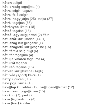
háton
seľgäl
hát
||
ország
taga||ma (4)
hátra
seľgin, tagaze
hátra
||
felé
seľgin
hátra
||
hagy
jät|ta (25), tac|ta (27)
hátrál
tage|tas (35)
hátrányos
ližatoi (18)
hátsó
tagaine (15)
hátsó
||
agy
seľg||aivod (2)
Plur.
hat
||
száz
kuz’||sadad (14||1)
hat
||
szög
kuz’||čoganik (1)
hat
||
szögletű
kuz’||čogaine (15)
hát
||
támla
seľg||tugi (6)
hát
||
tér
taga||ma (4)
hátulja
vminek
taga||ma (4)
hátulról
tagapäi
hátulsó
tagaine (15)
hatvan
kuz’||kümne (14||6)
hát
||
véd
(sport)
kaičii (1)
hattyú
joucen (9−)
havi
joga||kuine (15)
havi
||
lap
ku||lehtez (12), ku||lugend||lehtez (12)
havonkénti
joga||kuine (15)
ház
kodi (7), perť (7)
haza
(fn)
kodi||ma (4)
haza
(hsz)
kodihe