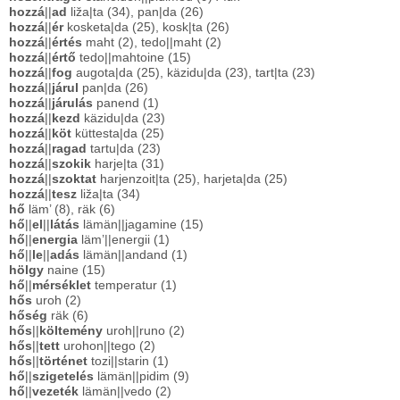
hozzá
||
ad
liža|ta (34), pan|da (26)
hozzá
||
ér
kosketa|da (25), kosk|ta (26)
hozzá
||
értés
maht (2), tedo||maht (2)
hozzá
||
értő
tedo||mahtoine (15)
hozzá
||
fog
augota|da (25), käzidu|da (23), tart|ta (23)
hozzá
||
járul
pan|da (26)
hozzá
||
járulás
panend (1)
hozzá
||
kezd
käzidu|da (23)
hozzá
||
köt
küttesta|da (25)
hozzá
||
ragad
tartu|da (23)
hozzá
||
szokik
harje|ta (31)
hozzá
||
szoktat
harjenzoit|ta (25), harjeta|da (25)
hozzá
||
tesz
liža|ta (34)
hő
läm’ (8), räk (6)
hő
||
el
||
látás
lämän||jagamine (15)
hő
||
energia
läm’||energii (1)
hő
||
le
||
adás
lämän||andand (1)
hölgy
naine (15)
hő
||
mérséklet
temperatur (1)
hős
uroh (2)
hőség
räk (6)
hős
||
költemény
uroh||runo (2)
hős
||
tett
urohon||tego (2)
hős
||
történet
tozi||starin (1)
hő
||
szigetelés
lämän||pidim (9)
hő
||
vezeték
lämän||vedo (2)