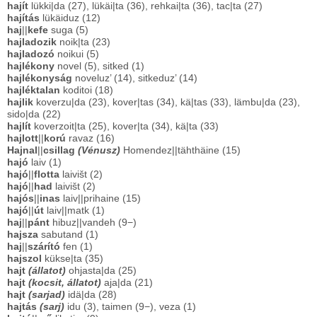
hajít
lükki|da (27), lükäi|ta (36), rehkai|ta (36), tac|ta (27)
hajítás
lükäiduz (12)
haj
||
kefe
suga (5)
hajladozik
noik|ta (23)
hajladozó
noikui (5)
hajlékony
novel (5), sitked (1)
hajlékonyság
noveluz’ (14), sitkeduz’ (14)
hajléktalan
koditoi (18)
hajlik
koverzu|da (23), kover|tas (34), kä|tas (33), lämbu|da (23),
sido|da (22)
hajlít
koverzoit|ta (25), kover|ta (34), kä|ta (33)
hajlott
||
korú
ravaz (16)
Hajnal
||
csillag
(Vénusz)
Homendez||tähthäine (15)
hajó
laiv (1)
hajó
||
flotta
laivišt (2)
hajó
||
had
laivišt (2)
hajós
||
inas
laiv||prihaine (15)
hajó
||
út
laiv||matk (1)
haj
||
pánt
hibuz||vandeh (9−)
hajsza
sabutand (1)
haj
||
szárító
fen (1)
hajszol
kükse|ta (35)
hajt
(állatot)
ohjasta|da (25)
hajt
(kocsit, állatot)
aja|da (21)
hajt
(sarjad)
idä|da (28)
hajtás
(sarj)
idu (3), taimen (9−), veza (1)