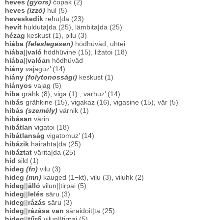
heves
(gyors)
čopak (2)
heves
(izzó)
hul (5)
heveskedik
rehu|da (23)
hevít
hulduta|da (25), lämbita|da (25)
hézag
keskust (1), pilu (3)
hiába
(feleslegesen)
hödhüväd, uhtei
hiába
||
való
hödhüvine (15), ližatoi (18)
hiába
||
valóan
hödhüväd
hiány
vajaguz’ (14)
hiány
(folytonossági)
keskust (1)
hiányos
vajag (5)
hiba
grähk (8), viga (1) , värhuz’ (14)
hibás
grähkine (15), vigakaz (16), vigasine (15), vär (5)
hibás
(személy)
värnik (1)
hibásan
värin
hibátlan
vigatoi (18)
hibátlanság
vigatomuz’ (14)
hibázik
hairahta|da (25)
hibáztat
värita|da (25)
híd
sild (1)
hideg
(fn)
vilu (3)
hideg
(mn)
kauged (1−kt), vilu (3), viluhk (2)
hideg
||
álló
vilun||tirpai (5)
hideg
||
lelés
säru (3)
hideg
||
rázás
säru (3)
hideg
||
rázása van
säraidoit|ta (25)
hideg
||
tűrő
vilun||tirpai (5)