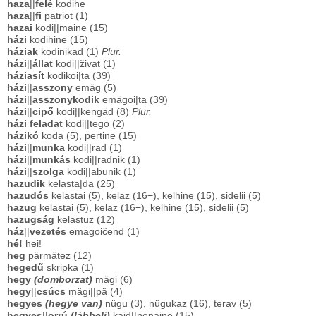
haza
||
felé
kodihe
haza
||
fi
patriot (1)
hazai
kodi||maine (15)
házi
kodihine (15)
háziak
kodinikad (1)
Plur.
házi
||
állat
kodi||živat (1)
háziasít
kodikoi|ta (39)
házi
||
asszony
emäg (5)
házi
||
asszonykodik
emägoi|ta (39)
házi
||
cipő
kodi||kengäd (8)
Plur.
házi feladat
kodi||tego (2)
házikó
koda (5), pertine (15)
házi
||
munka
kodi||rad (1)
házi
||
munkás
kodi||radnik (1)
házi
||
szolga
kodi||abunik (1)
hazudik
kelasta|da (25)
hazudós
kelastai (5), kelaz (16−), kelhine (15), sidelii (5)
hazug
kelastai (5), kelaz (16−), kelhine (15), sidelii (5)
hazugság
kelastuz (12)
ház
||
vezetés
emägoičend (1)
hé!
hei!
heg
pärmätez (12)
hegedű
skripka (1)
hegy
(domborzat)
mägi (6)
hegy
||
csúcs
mägi||pä (4)
hegyes
(hegye van)
nügu (3), nügukaz (16), terav (5)
hegyes
||
orrú
(lábbeli)
kaid||nenaine (15)