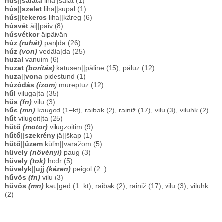
hús
||
saláta
liha||salat (1)
hús
||
szelet
liha||supal (1)
hús
||
tekercs
liha||käreg (6)
húsvét
äi||päiv (8)
húsvétkor
äipäivän
húz
(ruhát)
pan|da (26)
húz
(von)
vedäta|da (25)
huzal
vanuim (6)
huzat
(borítás)
katusen||päline (15), päluz (12)
huza
||
vona
pidestund (1)
húzódás
(izom)
mureptuz (12)
hűl
viluga|ta (35)
hűs
(fn)
vilu (3)
hűs
(mn)
kauged (1−kt), raibak (2), rainiž (17), vilu (3), viluhk (2)
hűt
vilugoit|ta (25)
hűtő
(motor)
vilugzoitim (9)
hűtő
||
szekrény
jä||škap (1)
hűtő
||
üzem
küľm||varažom (5)
hüvely
(növényi)
paug (3)
hüvely
(tok)
hodr (5)
hüvelyk
||
ujj
(kézen)
peigol (2−)
hűvös
(fn)
vilu (3)
hűvös
(mn)
kau|ged (1−kt), raibak (2), rainiž (17), vilu (3), viluhk
(2)