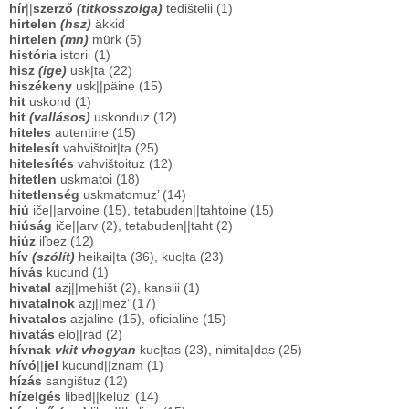
hír
||
szerző
(titkosszolga)
tedištelii (1)
hirtelen
(hsz)
äkkid
hirtelen
(mn)
mürk (5)
história
istorii (1)
hisz
(ige)
usk|ta (22)
hiszékeny
usk||päine (15)
hit
uskond (1)
hit
(vallásos)
uskonduz (12)
hiteles
autentine (15)
hitelesít
vahvištoit|ta (25)
hitelesítés
vahvištoituz (12)
hitetlen
uskmatoi (18)
hitetlenség
uskmatomuz’ (14)
hiú
iče||arvoine (15), tetabuden||tahtoine (15)
hiúság
iče||arv (2), tetabuden||taht (2)
hiúz
iľbez (12)
hív
(szólít)
heikai|ta (36), kuc|ta (23)
hívás
kucund (1)
hivatal
azj||mehišt (2), kanslii (1)
hivatalnok
azj||mez’ (17)
hivatalos
azjaline (15), oficialine (15)
hivatás
elo||rad (2)
hívnak
vkit vhogyan
kuc|tas (23), nimita|das (25)
hívó
||
jel
kucund||znam (1)
hízás
sangištuz (12)
hízelgés
libed||kelüz’ (14)