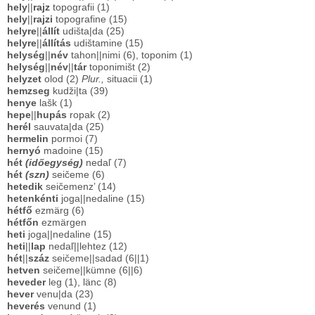
hely
||
rajz
topografii (1)
hely
||
rajzi
topografine (15)
helyre
||
állít
udišta|da (25)
helyre
||
állítás
udištamine (15)
helység
||
név
tahon||nimi (6), toponim (1)
helység
||
név
||
tár
toponimišt (2)
helyzet
olod (2)
Plur.,
situacii (1)
hemzseg
kudži|ta (39)
henye
lašk (1)
hepe
||
hupás
ropak (2)
herél
sauvata|da (25)
hermelin
pormoi (7)
hernyó
madoine (15)
hét
(időegység)
nedaľ (7)
hét
(szn)
seičeme (6)
hetedik
seičemenz’ (14)
hetenkénti
joga||nedaline (15)
hétfő
ezmärg (6)
hétfőn
ezmärgen
heti
joga||nedaline (15)
heti
||
lap
nedaľ||lehtez (12)
hét
||
száz
seičeme||sadad (6||1)
hetven
seičeme||kümne (6||6)
heveder
leg (1), länc (8)
hever
venu|da (23)
heverés
venund (1)