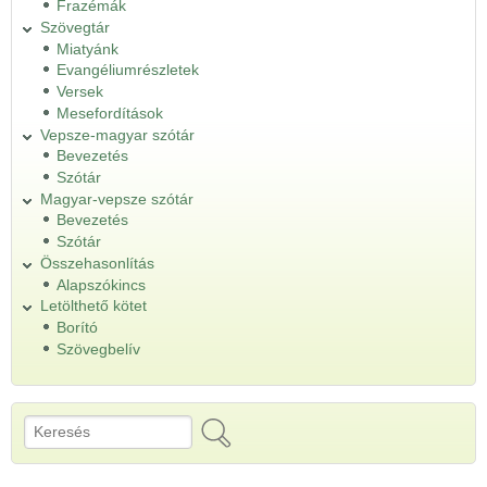
Frazémák
Szövegtár
Miatyánk
Evangéliumrészletek
Versek
Mesefordítások
Vepsze-magyar szótár
Bevezetés
Szótár
Magyar-vepsze szótár
Bevezetés
Szótár
Összehasonlítás
Alapszókincs
Letölthető kötet
Borító
Szövegbelív
Keresés
Keresés űrlap