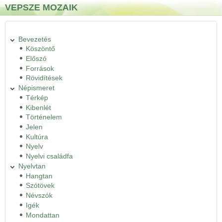
Ugrás a tartalomra
Skip to search
VEPSZE MOZAIK
Bevezetés
Köszöntő
Előszó
Források
Rövidítések
Népismeret
Térkép
Kibenlét
Történelem
Jelen
Kultúra
Nyelv
Nyelvi családfa
Nyelvtan
Hangtan
Szótövek
Névszók
Igék
Mondattan