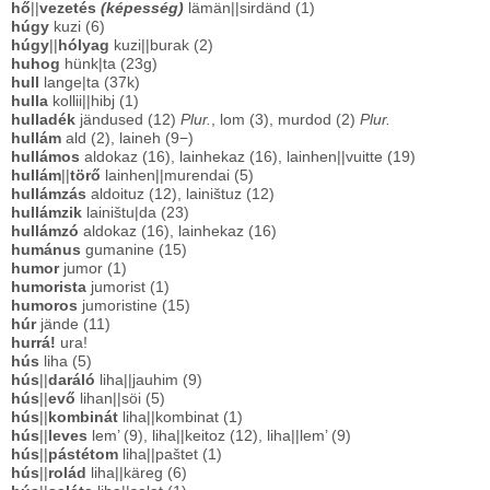
hő
||
vezetés
(képesség)
lämän||sirdänd (1)
húgy
kuzi (6)
húgy
||
hólyag
kuzi||burak (2)
huhog
hünk|ta (23g)
hull
lange|ta (37k)
hulla
kollii||hibj (1)
hulladék
jändused (12)
Plur.
, lom (3), murdod (2)
Plur.
hullám
ald (2), laineh (9−)
hullámos
aldokaz (16), lainhekaz (16), lainhen||vuitte (19)
hullám
||
törő
lainhen||murendai (5)
hullámzás
aldoituz (12), lainištuz (12)
hullámzik
lainištu|da (23)
hullámzó
aldokaz (16), lainhekaz (16)
humánus
gumanine (15)
humor
jumor (1)
humorista
jumorist (1)
humoros
jumoristine (15)
húr
jände (11)
hurrá!
ura!
hús
liha (5)
hús
||
daráló
liha||jauhim (9)
hús
||
evő
lihan||söi (5)
hús
||
kombinát
liha||kombinat (1)
hús
||
leves
lem’ (9), liha||keitoz (12), liha||lem’ (9)
hús
||
pástétom
liha||paštet (1)
hús
||
rolád
liha||käreg (6)