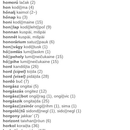
homorú
lačak (2)
hon
kodi||ma (4)
hónalj
kaimol (2−)
hónap
ku (3)
honi
kodi||maine (15)
hon
||
lap
kodi||leht||poľ (9)
honnan
kuspäi, mišpäi
honnét
kuspäi, mišpäi
honorárium
satuz||pauk (6)
hon
||
vágy
kodi||tusk (1)
hó
||
omlás
lumi||laskm (1)
hó
||
pehely
lumi||neičukaine (15)
hó
||
pihe
lumi||neičukaine (15)
hord
kandiš|ta (26)
hord
(cipel)
to|da (2)
hord
(visel)
pidä|da (28)
hordó
buč (7)
horgász
ongitai (5)
horgászás
ongitez (12)
horgász
||
bot
ongi||rag (1), ongi||vic (1)
horgászik
ongita|da (25)
horgász
||
zsinór
ongi||rihm (1), sima (1)
horgoló
||
tű
sidond||negl (1), sido||negl (1)
horgony
jakkar’ (7)
horizont
taivhan||röun (6)
horkol
korai|ta (36)