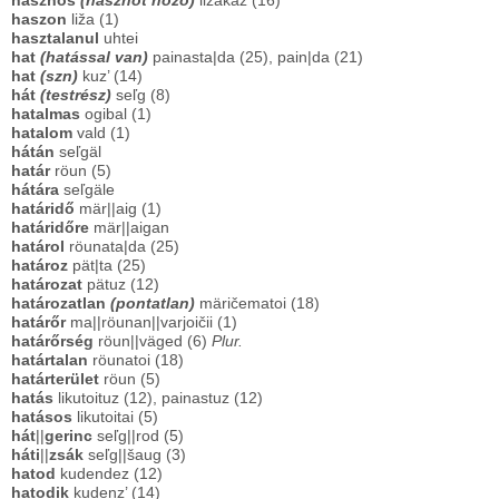
hasznos
(hasznot hozó)
ližakaz (16)
haszon
liža (1)
hasztalanul
uhtei
hat
(hatással van)
painasta|da (25), pain|da (21)
hat
(szn)
kuz’ (14)
hát
(testrész)
seľg (8)
hatalmas
ogibal (1)
hatalom
vald (1)
hátán
seľgäl
határ
röun (5)
hátára
seľgäle
határidő
mär||aig (1)
határidőre
mär||aigan
határol
röunata|da (25)
határoz
pät|ta (25)
határozat
pätuz (12)
határozatlan
(pontatlan)
märičematoi (18)
határőr
ma||röunan||varjoičii (1)
határőrség
röun||väged (6)
Plur.
határtalan
röunatoi (18)
határterület
röun (5)
hatás
likutoituz (12), painastuz (12)
hatásos
likutoitai (5)
hát
||
gerinc
seľg||rod (5)
háti
||
zsák
seľg||šaug (3)
hatod
kudendez (12)
hatodik
kudenz’ (14)