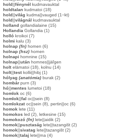
hold
||
fénynél
kudmavauktal
holdtalan
kudmatoi (18)
hold
||
világ
kudma||vauged (1−kt)
hold
||
világnál
kudmavauktal
holland
gollandialaine (15)
Hollandia
Gollandia (1)
holló
kroikoi (7)
holmi
kalu (3)
holnap
(fn)
homen (6)
holnap
(hsz)
homen
holnapi
homnine (15)
holnap
||
után
homnes||jäľgen
holt
elämatoi (18), kolnu (14)
holt
||
test
kollii||hibj (1)
hólyag
(anatómia)
burak (2)
hombár
purn (3)
hó
||
mentes
lumetoi (18)
homlok
oc (6)
homlok
||
fal
oc||sein (8)
homlokzat
oc||sein (8), pertin||oc (6)
homok
lete (11)
homokos
led (2), letkesine (15)
homokozó
(fn)
lete||aidik (2)
homok
||
pusztaság
lete||tazangišt (2)
homok
||
sivatag
lete||tazangišt (2)
homok
||
talaj
lete||ma (4)