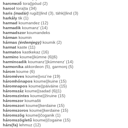
harcmező
tora||pöud (2)
harcol
tora|ta (34)
haris
(madár)
rugiž||lind (3), tähk||lind (3)
harkály
tik (1)
harmad
koumandez (12)
harmadik
koumanz’ (14)
harmadszor
koumandeks
hárman
koumin
hármas
(érdemjegy)
koumik (2)
harmat
kaste (11)
harmatos
kastkekaz (16)
harminc
koume||kümne (6||6)
harmincadik
koumanz’||kümnenz’ (14)
harmonika
akkordeon (5), garmonj (5)
három
koume (6)
hároméves
koume||voz’ne (19)
háromhónapos
koume||kuine (15)
háromnapos
koume||päiväine (15)
háromszáz
koume||sadad (6||1)
háromszintes
koume||žiruine (15)
háromszor
koumašti
háromszori
koume||kerdaine (15)
háromszoros
koume||kerdaine (15)
háromszög
koume||čoganik (1)
háromszögletű
koume||čogaine (15)
hárs(fa)
lehmuz (12)