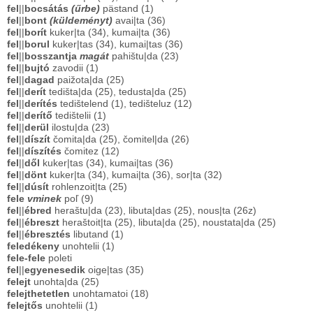
fel
||
bocsátás
(űrbe)
pästand (1)
fel
||
bont
(küldeményt)
avai|ta (36)
fel
||
borít
kuker|ta (34), kumai|ta (36)
fel
||
borul
kuker|tas (34), kumai|tas (36)
fel
||
bosszantja
magát
pahištu|da (23)
fel
||
bujtó
zavodii (1)
fel
||
dagad
paižota|da (25)
fel
||
derít
tedišta|da (25), tedusta|da (25)
fel
||
derítés
tedištelend (1), tedišteluz (12)
fel
||
derítő
tedištelii (1)
fel
||
derül
ilostu|da (23)
fel
||
díszít
čomita|da (25), čomitel|da (26)
fel
||
díszítés
čomitez (12)
fel
||
dől
kuker|tas (34), kumai|tas (36)
fel
||
dönt
kuker|ta (34), kumai|ta (36), sor|ta (32)
fel
||
dúsít
rohlenzoit|ta (25)
fele
vminek
poľ (9)
fel
||
ébred
heraštu|da (23), libuta|das (25), nous|ta (26z)
fel
||
ébreszt
heraštoit|ta (25), libuta|da (25), noustata|da (25)
fel
||
ébresztés
libutand (1)
feledékeny
unohtelii (1)
fele-fele
poleti
fel
||
egyenesedik
oige|tas (35)
felejt
unohta|da (25)
felejthetetlen
unohtamatoi (18)
felejtős
unohtelii (1)