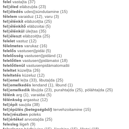
felel
vasta|ta (37)
fel
||
éled
eläbzu|da (23)
fel
||
éledés
udes||sündutamine (15)
félelem
varaiduz (12), varu (3)
fel
||
élénkít
eläbzoit|ta (25)
fel
||
élénkítő
eläbzoitai (5)
fel
||
élénkül
üle|tas (35)
fel
||
éleszt
eläbzoit|ta (25)
felelet
vastuz (12)
félelmetes
varukaz (16)
felelős
vastusen||pidäi (5)
felelősség
vastusen||pidänd (1)
felelőtlen
vastusen||pidämatoi (18)
felelőtlenül
vastusenpidämatomašti
feleltet
küzel|ta (26)
feleltetés
küzeluz (12)
fel
||
emel
le|ta (33), libuta|da (25)
fel
||
emelkedés
lendand (1), libund (1)
fel
||
emelkedik
libu|da (23), purahta|da (25), pölähta|da (25)
félénk
arg (1), varaidai (5)
félénkség
argastuz (12)
fel
||
épít
sau|da (38)
fel
||
épülés
(betegségből)
tervehzoitamine (15)
fele
||
részben
poleks
fel
||
értékel
arvosta|da (25)
felesleg
liigeh (9)