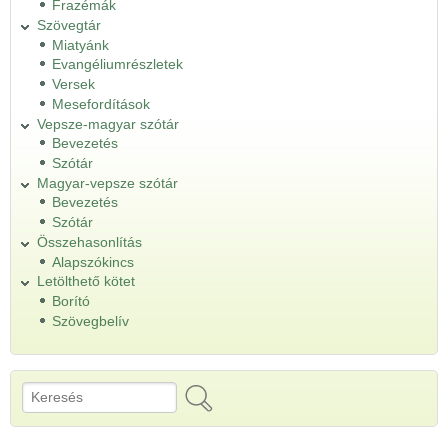
Frazémák
Szövegtár
Miatyánk
Evangéliumrészletek
Versek
Mesefordítások
Vepsze-magyar szótár
Bevezetés
Szótár
Magyar-vepsze szótár
Bevezetés
Szótár
Összehasonlítás
Alapszókincs
Letölthető kötet
Borító
Szövegbelív
Keresés
Keresés űrlap