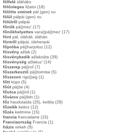
fölfelé
ülähäks
fölösleges
ližatoi (18)
fölötte
vminek
päl (gen)
nu
fölül
pälpäi (gen)
nu
fölülről
pälpäi
főnök
pä||mez’ (17)
főnökhelyettes
vara||pä||mez’ (17)
fönt
päl, ülähäli, ülähän
föntről
pälpäi, ülehenpäi
főpróba
pä||harjoituz (12)
fösvény
ažlak (2)
fösvénykedik
ažlakoi|ta (39)
fösvénység
ažlakuz’ (14)
főszerep
pä||roľ (7)
főszerkesztő
pä||toimitai (5)
főszezon
rigo||aig (1)
főtt
küps (5)
főút
pä||te (4)
főutca
pä||ird (1)
főváros
pä||lidn (1)
főz
hauduta|da (25), keit|ta (28)
főzelék
keitoz (12)
főzés
keitmine (15)
francia
francialaine (15)
Franciaország
Francia (1)
frázis
virkeh (9)