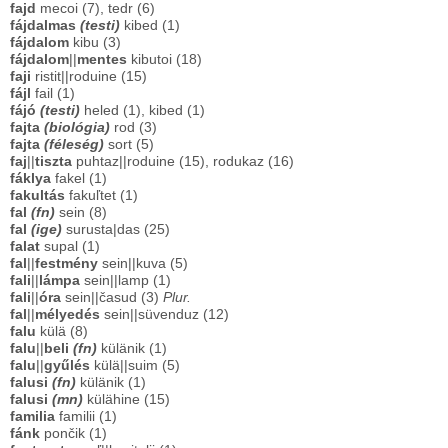
fajd
mecoi (7), tedr (6)
fájdalmas
(testi)
kibed (1)
fájdalom
kibu (3)
fájdalom
||
mentes
kibutoi (18)
faji
ristit||roduine (15)
fájl
fail (1)
fájó
(testi)
heled (1), kibed (1)
fajta
(biológia)
rod (3)
fajta
(féleség)
sort (5)
faj
||
tiszta
puhtaz||roduine (15), rodukaz (16)
fáklya
fakel (1)
fakultás
fakuľtet (1)
fal
(fn)
sein (8)
fal
(ige)
surusta|das (25)
falat
supal (1)
fal
||
festmény
sein||kuva (5)
fali
||
lámpa
sein||lamp (1)
fali
||
óra
sein||časud (3)
Plur.
fal
||
mélyedés
sein||süvenduz (12)
falu
külä (8)
falu
||
beli
(fn)
külänik (1)
falu
||
gyűlés
külä||suim (5)
falusi
(fn)
külänik (1)
falusi
(mn)
külähine (15)
familia
familii (1)
fánk
pončik (1)