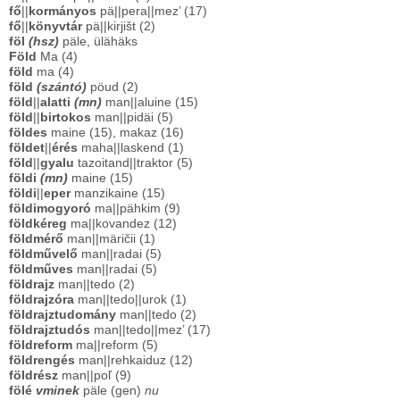
fő
||
kormányos
pä||pera||mez’ (17)
fő
||
könyvtár
pä||kirjišt (2)
föl
(hsz)
päle, ülähäks
Föld
Ma (4)
föld
ma (4)
föld
(szántó)
pöud (2)
föld
||
alatti
(mn)
man||aluine (15)
föld
||
birtokos
man||pidäi (5)
földes
maine (15), makaz (16)
földet
||
érés
maha||laskend (1)
föld
||
gyalu
tazoitand||traktor (5)
földi
(mn)
maine (15)
földi
||
eper
manzikaine (15)
földimogyoró
ma||pähkim (9)
földkéreg
ma||kovandez (12)
földmérő
man||märičii (1)
földművelő
man||radai (5)
földműves
man||radai (5)
földrajz
man||tedo (2)
földrajzóra
man||tedo||urok (1)
földrajztudomány
man||tedo (2)
földrajztudós
man||tedo||mez’ (17)
földreform
ma||reform (5)
földrengés
man||rehkaiduz (12)
földrész
man||poľ (9)
fölé
vminek
päle (gen)
nu