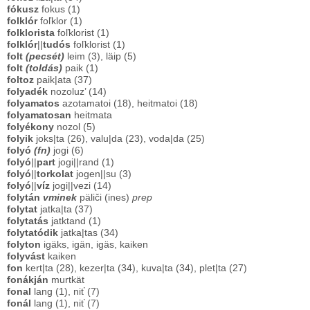
fókusz
fokus (1)
folklór
foľklor (1)
folklorista
foľklorist (1)
folklór
||
tudós
foľklorist (1)
folt
(pecsét)
leim (3), läip (5)
folt
(toldás)
paik (1)
foltoz
paik|ata (37)
folyadék
nozoluz’ (14)
folyamatos
azotamatoi (18), heitmatoi (18)
folyamatosan
heitmata
folyékony
nozol (5)
folyik
joks|ta (26), valu|da (23), voda|da (25)
folyó
(fn)
jogi (6)
folyó
||
part
jogi||rand (1)
folyó
||
torkolat
jogen||su (3)
folyó
||
víz
jogi||vezi (14)
folytán
vminek
päliči (ines)
prep
folytat
jatka|ta (37)
folytatás
jatktand (1)
folytatódik
jatka|tas (34)
folyton
igäks, igän, igäs, kaiken
folyvást
kaiken
fon
kert|ta (28), kezer|ta (34), kuva|ta (34), plet|ta (27)
fonákján
murtkät
fonal
lang (1), niť (7)
fonál
lang (1), niť (7)