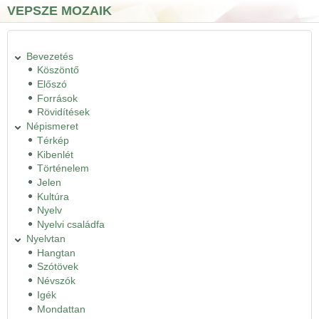
Ugrás a tartalomra
Skip to search
VEPSZE MOZAIK
Bevezetés
Köszöntő
Előszó
Források
Rövidítések
Népismeret
Térkép
Kibenlét
Történelem
Jelen
Kultúra
Nyelv
Nyelvi családfa
Nyelvtan
Hangtan
Szótövek
Névszók
Igék
Mondattan