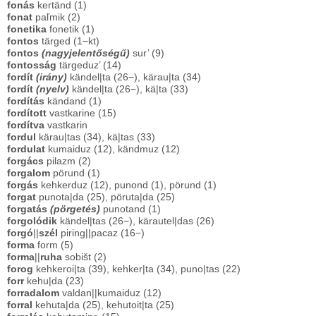
fonás
kertänd (1)
fonat
paľmik (2)
fonetika
fonetik (1)
fontos
tärged (1−kt)
fontos
(nagyjelentőségű)
sur’ (9)
fontosság
tärgeduz’ (14)
fordít
(irány)
kändel|ta (26−), kärau|ta (34)
fordít
(nyelv)
kändel|ta (26−), kä|ta (33)
fordítás
kändand (1)
fordított
vastkarine (15)
fordítva
vastkarin
fordul
kärau|tas (34), kä|tas (33)
fordulat
kumaiduz (12), kändmuz (12)
forgács
pilazm (2)
forgalom
pörund (1)
forgás
kehkerduz (12), punond (1), pörund (1)
forgat
punota|da (25), pöruta|da (25)
forgatás
(pörgetés)
punotand (1)
forgolódik
kändel|tas (26−), kärautel|das (26)
forgó
||
szél
piring||pacaz (16−)
forma
form (5)
forma
||
ruha
sobišt (2)
forog
kehkeroi|ta (39), kehker|ta (34), puno|tas (22)
forr
kehu|da (23)
forradalom
valdan||kumaiduz (12)
forral
kehuta|da (25), kehutoit|ta (25)