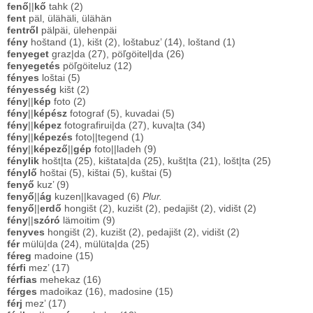
fenő
||
kő
tahk (2)
fent
päl, ülähäli, ülähän
fentről
pälpäi, ülehenpäi
fény
hoštand (1), kišt (2), loštabuz’ (14), loštand (1)
fenyeget
graz|da (27), pöľgöitel|da (26)
fenyegetés
pöľgöiteluz (12)
fényes
loštai (5)
fényesség
kišt (2)
fény
||
kép
foto (2)
fény
||
képész
fotograf (5), kuvadai (5)
fény
||
képez
fotografirui|da (27), kuva|ta (34)
fény
||
képezés
foto||tegend (1)
fény
||
képező
||
gép
foto||ladeh (9)
fénylik
hošt|ta (25), kištata|da (25), kušt|ta (21), lošt|ta (25)
fénylő
hoštai (5), kištai (5), kuštai (5)
fenyő
kuz’ (9)
fenyő
||
ág
kuzen||kavaged (6)
Plur.
fenyő
||
erdő
hongišt (2), kuzišt (2), pedajišt (2), vidišt (2)
fény
||
szóró
lämoitim (9)
fenyves
hongišt (2), kuzišt (2), pedajišt (2), vidišt (2)
fér
mülü|da (24), mülüta|da (25)
féreg
madoine (15)
férfi
mez’ (17)
férfias
mehekaz (16)
férges
madoikaz (16), madosine (15)
férj
mez’ (17)