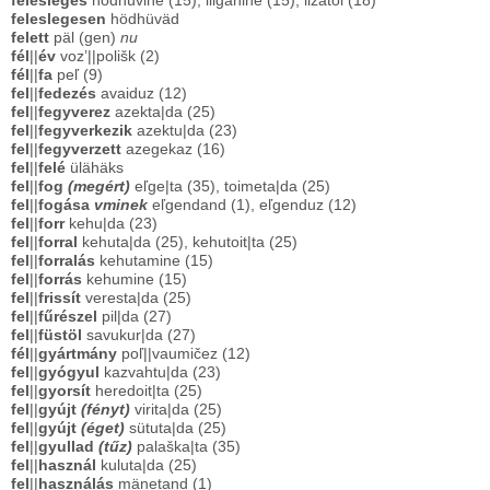
felesleges
hödhüvine (15), liigahine (15), ližatoi (18)
feleslegesen
hödhüväd
felett
päl (gen)
nu
fél
||
év
voz’||polišk (2)
fél
||
fa
peľ (9)
fel
||
fedezés
avaiduz (12)
fel
||
fegyverez
azekta|da (25)
fel
||
fegyverkezik
azektu|da (23)
fel
||
fegyverzett
azegekaz (16)
fel
||
felé
ülähäks
fel
||
fog
(megért)
eľge|ta (35), toimeta|da (25)
fel
||
fogása
vminek
eľgendand (1), eľgenduz (12)
fel
||
forr
kehu|da (23)
fel
||
forral
kehuta|da (25), kehutoit|ta (25)
fel
||
forralás
kehutamine (15)
fel
||
forrás
kehumine (15)
fel
||
frissít
veresta|da (25)
fel
||
fűrészel
pil|da (27)
fel
||
füstöl
savukur|da (27)
fél
||
gyártmány
poľ||vaumičez (12)
fel
||
gyógyul
kazvahtu|da (23)
fel
||
gyorsít
heredoit|ta (25)
fel
||
gyújt
(fényt)
virita|da (25)
fel
||
gyújt
(éget)
sütuta|da (25)
fel
||
gyullad
(tűz)
palaška|ta (35)
fel
||
használ
kuluta|da (25)
fel
||
használás
mänetand (1)