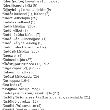
füles
(pofon)
korvaline (15), paig (3)
füles
||
bagoly
hübj (5)
fű
||
nyíró
||
gép
heinän||nitim (9)
fürdés
küľbend (1), küľbeť (7)
fürdet
küľbeta|da (25)
fürdetés
küľbend (1)
fürdik
küľp|tas (26b)
fürdő
küľbeť (7)
fürdő
||
épület
küľbeť (7)
fürdő
||
kád
küľbend||astii (1)
fürdő
||
kályha
küudug (5)
fürdő
||
ruha
küľbend||soba (5)
fürdőzik
küľp|tas (26b)
fűrész
pil (5)
fűrészel
pil|da (27)
fűrész
||
por
pilitesed (12)
Plur.
fürge
čopak (2), jalo (2)
fürkész
nühai|ta (36)
füröszt
küľbeta|da (25)
fürt
toppaz (16−)
füst
kačk (3)
füst
||
köd
savu||sumeg (6)
füstöl
(élelmiszert)
savukur|da (27)
füstöl
(füstöt ereszt)
kačkusta|da (25), savusta|da (21)
füstölgő
savukaz (16)
füstölő
(fn)
savustim (9)
füstölő
(mn)
savukaz (16)