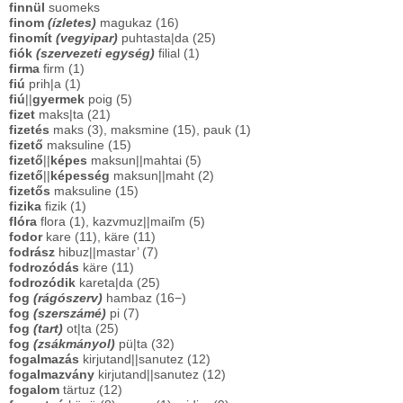
finnül
suomeks
finom
(ízletes)
magukaz (16)
finomít
(vegyipar)
puhtasta|da (25)
fiók
(szervezeti egység)
filial (1)
firma
firm (1)
fiú
prih|a (1)
fiú
||
gyermek
poig (5)
fizet
maks|ta (21)
fizetés
maks (3), maksmine (15), pauk (1)
fizető
maksuline (15)
fizető
||
képes
maksun||mahtai (5)
fizető
||
képesség
maksun||maht (2)
fizetős
maksuline (15)
fizika
fizik (1)
flóra
flora (1), kazvmuz||maiľm (5)
fodor
kare (11), käre (11)
fodrász
hibuz||mastar’ (7)
fodrozódás
käre (11)
fodrozódik
kareta|da (25)
fog
(rágószerv)
hambaz (16−)
fog
(szerszámé)
pi (7)
fog
(tart)
ot|ta (25)
fog
(zsákmányol)
pü|ta (32)
fogalmazás
kirjutand||sanutez (12)
fogalmazvány
kirjutand||sanutez (12)
fogalom
tärtuz (12)