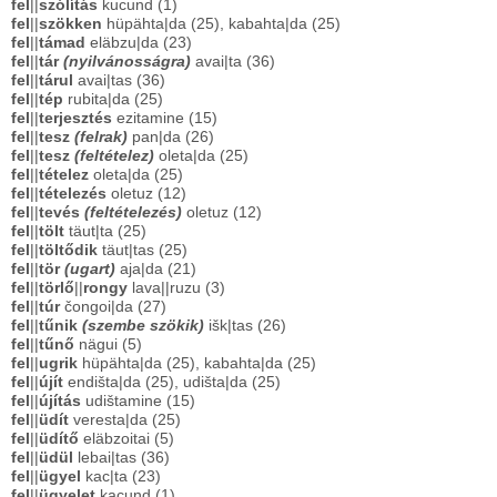
fel
||
szólítás
kucund (1)
fel
||
szökken
hüpähta|da (25), kabahta|da (25)
fel
||
támad
eläbzu|da (23)
fel
||
tár
(nyilvánosságra)
avai|ta (36)
fel
||
tárul
avai|tas (36)
fel
||
tép
rubita|da (25)
fel
||
terjesztés
ezitamine (15)
fel
||
tesz
(felrak)
pan|da (26)
fel
||
tesz
(feltételez)
oleta|da (25)
fel
||
tételez
oleta|da (25)
fel
||
tételezés
oletuz (12)
fel
||
tevés
(feltételezés)
oletuz (12)
fel
||
tölt
täut|ta (25)
fel
||
töltődik
täut|tas (25)
fel
||
tör
(ugart)
aja|da (21)
fel
||
törlő
||
rongy
lava||ruzu (3)
fel
||
túr
čongoi|da (27)
fel
||
tűnik
(szembe szökik)
išk|tas (26)
fel
||
tűnő
nägui (5)
fel
||
ugrik
hüpähta|da (25), kabahta|da (25)
fel
||
újít
endišta|da (25), udišta|da (25)
fel
||
újítás
udištamine (15)
fel
||
üdít
veresta|da (25)
fel
||
üdítő
eläbzoitai (5)
fel
||
üdül
lebai|tas (36)
fel
||
ügyel
kac|ta (23)
fel
||
ügyelet
kacund (1)