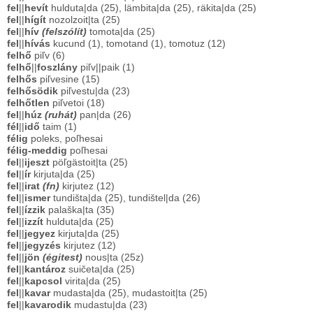
fel
||
hevít
hulduta|da (25), lämbita|da (25), räkita|da (25)
fel
||
hígít
nozolzoit|ta (25)
fel
||
hív
(felszólít)
tomota|da (25)
fel
||
hívás
kucund (1), tomotand (1), tomotuz (12)
felhő
piľv (6)
felhő
||
foszlány
piľv||paik (1)
felhős
piľvesine (15)
felhősödik
piľvestu|da (23)
felhőtlen
piľvetoi (18)
fel
||
húz
(ruhát)
pan|da (26)
fél
||
idő
taim (1)
félig
poleks, poľhesai
félig-meddig
poľhesai
fel
||
ijeszt
pöľgästoit|ta (25)
fel
||
ír
kirjuta|da (25)
fel
||
irat
(fn)
kirjutez (12)
fel
||
ismer
tundišta|da (25), tundištel|da (26)
fel
||
ízzik
palaška|ta (35)
fel
||
izzít
hulduta|da (25)
fel
||
jegyez
kirjuta|da (25)
fel
||
jegyzés
kirjutez (12)
fel
||
jön
(égitest)
nous|ta (25z)
fel
||
kantároz
suičeta|da (25)
fel
||
kapcsol
virita|da (25)
fel
||
kavar
mudasta|da (25), mudastoit|ta (25)
fel
||
kavarodik
mudastu|da (23)