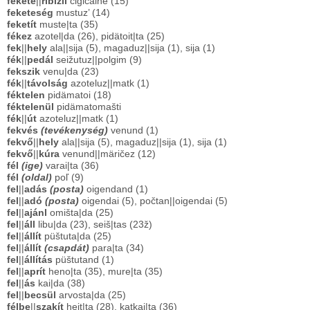
fekete
||
ribizli
čigičaine (15)
feketeség
mustuz’ (14)
feketít
muste|ta (35)
fékez
azotel|da (26), pidätoit|ta (25)
fek
||
hely
ala||sija (5), magaduz||sija (1), sija (1)
fék
||
pedál
seižutuz||polgim (9)
fekszik
venu|da (23)
fék
||
távolság
azoteluz||matk (1)
féktelen
pidämatoi (18)
féktelenül
pidämatomašti
fék
||
út
azoteluz||matk (1)
fekvés
(tevékenység)
venund (1)
fekvő
||
hely
ala||sija (5), magaduz||sija (1), sija (1)
fekvő
||
kúra
venund||märičez (12)
fél
(ige)
varai|ta (36)
fél
(oldal)
poľ (9)
fel
||
adás
(posta)
oigendand (1)
fel
||
adó
(posta)
oigendai (5), počtan||oigendai (5)
fel
||
ajánl
omišta|da (25)
fel
||
áll
libu|da (23), seiš|tas (23ž)
fel
||
állít
püštuta|da (25)
fel
||
állít
(csapdát)
para|ta (34)
fel
||
állítás
püštutand (1)
fel
||
aprít
heno|ta (35), mure|ta (35)
fel
||
ás
kai|da (38)
fel
||
becsül
arvosta|da (25)
félbe
||
szakít
heit|ta (28), katkai|ta (36)