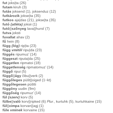
fut
joks|ta (26)
futam
kiruh (3)
futás
joksend (1), joksenduz (12)
futkározik
jokse|ta (35)
futkos
aja|das (21), jokse|ta (35)
futó
(atléta)
joksii (1)
futó
||
szőnyeg
lava||hursť (7)
futva
joksti
fuvallat
ahav (2)
fű
hein (8)
függ
(lóg)
rip|ta (23)
függ
vmitől
ripu|da (23)
függés
ripumuz’ (14)
függeszt
riputa|da (25)
független
ripmatoi (18)
függetlenség
ripmatomuz’ (14)
függő
ripui (5)
függő
||
ágy
čibu||verk (2)
függőleges
püšt||oiged (1−kt)
függőlegesen
püštti
függöny
uudin (9m)
függőség
ripumuz’ (14)
fül
(szerv)
korv (5)
fülbe
||
való
korv||ripked (6)
Plur.
, kurtuhk (5), kurtuhkaine (15)
fül
||
cimpa
korvan||agj (1)
füle
vminek
korvaine (15)