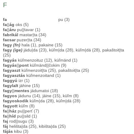
F
fa
pu (3)
fa
||
ág
oks (5)
fa
||
áru
pu||tavar (1)
fabrikál
mastar|ta (34)
facsar
puzer|ta (34)
fagy
(fn)
hala (1), pakaine (15)
fagy
(ige)
jädu|da (23), küľm|da (28), küľm|dä (28), pakaštoit|ta
(25)
fagyás
küľmenzoituz (12), küľmänd (1)
fagyás
||
pont
küľmänd||čokim (9)
fagyaszt
küľmenzoit|ta (25), pakaštoit|ta (25)
fagyasztás
küľmenzoitand (1)
faggyú
izr (1)
fagylalt
jähine (15)
fagy
||
mentes
jädumatoi (18)
fagyos
jädunu (14), jäine (15), küľm (8)
fagyoskodik
küľm|da (28), küľm|dä (28)
fagyott
küľm (8)
fa
||
ház
pu||perť (7)
fa
||
híd
pu||sild (1)
faj
rod||sugu (3)
fáj
helišta|da (25), kibišta|da (25)
fájás
kibu (3)