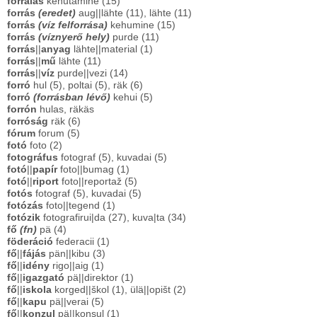
forralás
kehutamine (15)
forrás
(eredet)
aug||lähte (11), lähte (11)
forrás
(víz felforrása)
kehumine (15)
forrás
(víznyerő hely)
purde (11)
forrás
||
anyag
lähte||material (1)
forrás
||
mű
lähte (11)
forrás
||
víz
purde||vezi (14)
forró
hul (5), poltai (5), räk (6)
forró
(forrásban lévő)
kehui (5)
forrón
hulas, räkäs
forróság
räk (6)
fórum
forum (5)
fotó
foto (2)
fotográfus
fotograf (5), kuvadai (5)
fotó
||
papír
foto||bumag (1)
fotó
||
riport
foto||reportaž (5)
fotós
fotograf (5), kuvadai (5)
fotózás
foto||tegend (1)
fotózik
fotografirui|da (27), kuva|ta (34)
fő
(fn)
pä (4)
föderáció
federacii (1)
fő
||
fájás
pän||kibu (3)
fő
||
idény
rigo||aig (1)
fő
||
igazgató
pä||direktor (1)
fő
||
iskola
korged||škol (1), ülä||opišt (2)
fő
||
kapu
pä||verai (5)
fő
||
konzul
pä||konsul (1)