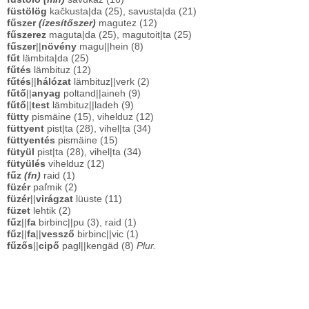
füstölög
kačkusta|da (25), savusta|da (21)
fűszer
(ízesítőszer)
magutez (12)
fűszerez
maguta|da (25), magutoit|ta (25)
fűszer
||
növény
magu||hein (8)
fűt
lämbita|da (25)
fűtés
lämbituz (12)
fűtés
||
hálózat
lämbituz||verk (2)
fűtő
||
anyag
poltand||aineh (9)
fűtő
||
test
lämbituz||ladeh (9)
fütty
pismäine (15), vihelduz (12)
füttyent
pist|ta (28), vihel|ta (34)
füttyentés
pismäine (15)
fütyül
pist|ta (28), vihel|ta (34)
fütyülés
vihelduz (12)
fűz
(fn)
raid (1)
füzér
paľmik (2)
füzér
||
virágzat
lüuste (11)
füzet
lehtik (2)
fűz
||
fa
birbinc||pu (3), raid (1)
fűz
||
fa
||
vessző
birbinc||vic (1)
fűzős
||
cipő
pagl||kengäd (8)
Plur.