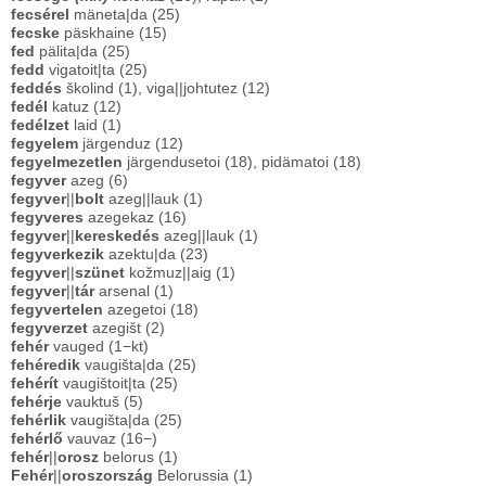
fecsérel
mäneta|da (25)
fecske
päskhaine (15)
fed
pälita|da (25)
fedd
vigatoit|ta (25)
feddés
školind (1), viga||johtutez (12)
fedél
katuz (12)
fedélzet
laid (1)
fegyelem
järgenduz (12)
fegyelmezetlen
järgendusetoi (18), pidämatoi (18)
fegyver
azeg (6)
fegyver
||
bolt
azeg||lauk (1)
fegyveres
azegekaz (16)
fegyver
||
kereskedés
azeg||lauk (1)
fegyverkezik
azektu|da (23)
fegyver
||
szünet
kožmuz||aig (1)
fegyver
||
tár
arsenal (1)
fegyvertelen
azegetoi (18)
fegyverzet
azegišt (2)
fehér
vauged (1−kt)
fehéredik
vaugišta|da (25)
fehérít
vaugištoit|ta (25)
fehérje
vauktuš (5)
fehérlik
vaugišta|da (25)
fehérlő
vauvaz (16−)
fehér
||
orosz
belorus (1)
Fehér
||
oroszország
Belorussia (1)