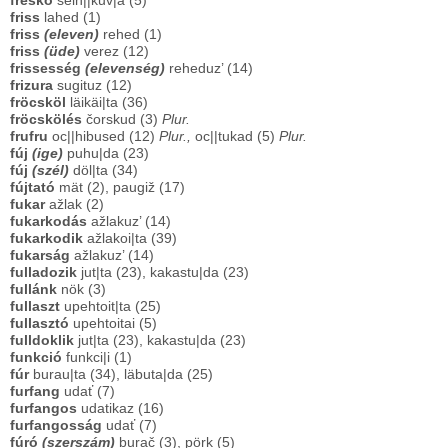
freskó
sein||kuv|a (5)
friss
lahed (1)
friss
(eleven)
rehed (1)
friss
(üde)
verez (12)
frissesség
(elevenség)
reheduz’ (14)
frizura
sugituz (12)
fröcsköl
läikäi|ta (36)
fröcskölés
čorskud (3)
Plur.
frufru
oc||hibused (12)
Plur.,
oc||tukad (5)
Plur.
fúj
(ige)
puhu|da (23)
fúj
(szél)
döl|ta (34)
fújtató
mät (2), paugiž (17)
fukar
ažlak (2)
fukarkodás
ažlakuz’ (14)
fukarkodik
ažlakoi|ta (39)
fukarság
ažlakuz’ (14)
fulladozik
jut|ta (23), kakastu|da (23)
fullánk
nök (3)
fullaszt
upehtoit|ta (25)
fullasztó
upehtoitai (5)
fulldoklik
jut|ta (23), kakastu|da (23)
funkció
funkci|i (1)
fúr
burau|ta (34), läbuta|da (25)
furfang
udať (7)
furfangos
udatikaz (16)
furfangosság
udať (7)
fúró
(szerszám)
burač (3), pörk (5)