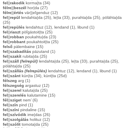
fel
||
rakodik
korma|ta (34)
félre
||
beszél
hor|da (27)
félre
||
értés
vär||eľgenduz (12)
fel
||
repül
lendahta|da (25), le|ta (33), purahta|da (25), pölähta|da
(25)
fel
||
repülés
lendahtuz (12), lendand (1), libund (1)
fel
||
riaszt
pöľgästoit|ta (25)
fel
||
robban
poukahtu|da (23)
fel
||
robbant
poukahtoit|ta (25)
felső
pälembaine (15)
fel
||
szabadítás
päzutand (1)
fel
||
szakít
rubita|da (25)
fel
||
száll
(felrepül)
lendahta|da (25), le|ta (33), purahta|da (25),
pölähta|da (25)
fel
||
szállás
(felrepülés)
lendahtuz (12), lendand (1), libund (1)
fel
||
szánt
kün|ta (34), künt|ta (25d)
félszeg
arg (1)
félszegség
argastuz (12)
fel
||
szerel
kaluta|da (25)
fel
||
szerelés
kalutamine (15)
fél
||
sziget
nem’ (6)
fel
||
szín
pind (1)
fel
||
színi
pindaline (15)
fel
||
szívódik
ime|das (26)
fel
||
szolgálás
holituz (12)
fel
||
szólít
tomota|da (25)