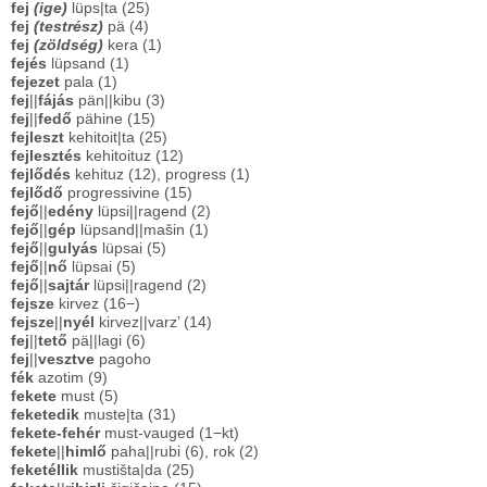
fej
(ige)
lüps|ta (25)
fej
(testrész)
pä (4)
fej
(zöldség)
kera (1)
fejés
lüpsand (1)
fejezet
pala (1)
fej
||
fájás
pän||kibu (3)
fej
||
fedő
pähine (15)
fejleszt
kehitoit|ta (25)
fejlesztés
kehitoituz (12)
fejlődés
kehituz (12), progress (1)
fejlődő
progressivine (15)
fejő
||
edény
lüpsi||ragend (2)
fejő
||
gép
lüpsand||mašin (1)
fejő
||
gulyás
lüpsai (5)
fejő
||
nő
lüpsai (5)
fejő
||
sajtár
lüpsi||ragend (2)
fejsze
kirvez (16−)
fejsze
||
nyél
kirvez||varz’ (14)
fej
||
tető
pä||lagi (6)
fej
||
vesztve
pagoho
fék
azotim (9)
fekete
must (5)
feketedik
muste|ta (31)
fekete-fehér
must-vauged (1−kt)
fekete
||
himlő
paha||rubi (6), rok (2)
feketéllik
mustišta|da (25)