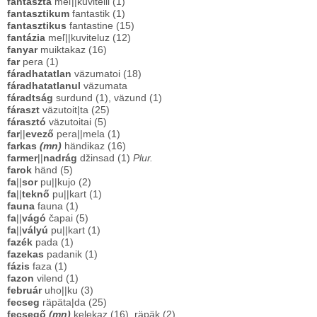
fantaszta
meľ||kuvitelii (1)
fantasztikum
fantastik (1)
fantasztikus
fantastine (15)
fantázia
meľ||kuviteluz (12)
fanyar
muiktakaz (16)
far
pera (1)
fáradhatatlan
väzumatoi (18)
fáradhatatlanul
väzumata
fáradtság
surdund (1), väzund (1)
fáraszt
väzutoit|ta (25)
fárasztó
väzutoitai (5)
far
||
evező
pera||mela (1)
farkas
(mn)
händikaz (16)
farmer
||
nadrág
džinsad (1)
Plur.
farok
händ (5)
fa
||
sor
pu||kujo (2)
fa
||
teknő
pu||kart (1)
fauna
fauna (1)
fa
||
vágó
čapai (5)
fa
||
vályú
pu||kart (1)
fazék
pada (1)
fazekas
padanik (1)
fázis
faza (1)
fazon
vilend (1)
február
uho||ku (3)
fecseg
räpäta|da (25)
fecsegő
(mn)
kelekaz (16), räpäk (2)