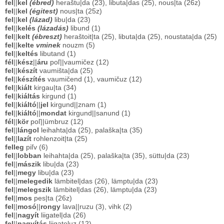
fel
||
kel
(ébred)
heraštu|da (23), libuta|das (25), nous|ta (26z)
fel
||
kel
(égitest)
nous|ta (25z)
fel
||
kel
(lázad)
libu|da (23)
fel
||
kelés
(lázadás)
libund (1)
fel
||
kelt
(ébreszt)
heraštoit|ta (25), libuta|da (25), noustata|da (25)
fel
||
kelte
vminek
nouzm (5)
fel
||
keltés
libutand (1)
fél
||
kész
||
áru
poľ||vaumičez (12)
fel
||
készít
vaumišta|da (25)
fel
||
készítés
vaumičend (1), vaumičuz (12)
fel
||
kiált
kirgau|ta (34)
fel
||
kiáltás
kirgund (1)
fel
||
kiáltó
||
jel
kirgund||znam (1)
fel
||
kiáltó
||
mondat
kirgund||sanund (1)
fél
||
kör
poľ||ümbruz (12)
fel
||
lángol
leihahta|da (25), palaška|ta (35)
fel
||
lazít
rohlenzoit|ta (25)
felleg
piľv (6)
fel
||
lobban
leihahta|da (25), palaška|ta (35), süttu|da (23)
fel
||
mászik
libu|da (23)
fel
||
megy
libu|da (23)
fel
||
melegedik
lämbitel|das (26), lämptu|da (23)
fel
||
melegszik
lämbitel|das (26), lämptu|da (23)
fel
||
mos
pes|ta (26z)
fel
||
mosó
||
rongy
lava||ruzu (3), vihk (2)
fel
||
nagyít
liigatel|da (26)
fel
||
nagyítás
liigateluz (12)