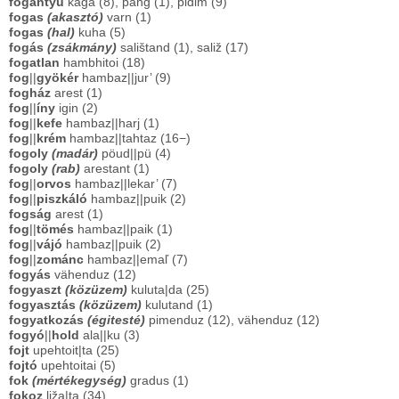
fogantyú
kägä (8), pang (1), pidim (9)
fogas
(akasztó)
varn (1)
fogas
(hal)
kuha (5)
fogás
(zsákmány)
salištand (1), saliž (17)
fogatlan
hambhitoi (18)
fog
||
gyökér
hambaz||jur’ (9)
fogház
arest (1)
fog
||
íny
igin (2)
fog
||
kefe
hambaz||harj (1)
fog
||
krém
hambaz||tahtaz (16−)
fogoly
(madár)
pöud||pü (4)
fogoly
(rab)
arestant (1)
fog
||
orvos
hambaz||lekar’ (7)
fog
||
piszkáló
hambaz||puik (2)
fogság
arest (1)
fog
||
tömés
hambaz||paik (1)
fog
||
vájó
hambaz||puik (2)
fog
||
zománc
hambaz||emaľ (7)
fogyás
vähenduz (12)
fogyaszt
(közüzem)
kuluta|da (25)
fogyasztás
(közüzem)
kulutand (1)
fogyatkozás
(égitesté)
pimenduz (12), vähenduz (12)
fogyó
||
hold
ala||ku (3)
fojt
upehtoit|ta (25)
fojtó
upehtoitai (5)
fok
(mértékegység)
gradus (1)
fokoz
liža|ta (34)