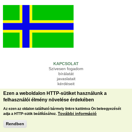
KAPCSOLAT
Szívesen fogadom
bírálatát
javaslatait
kérdéseit
Ezen a weboldalon HTTP-sütiket használunk a
Copyright
felhasználói élmény növelése érdekében
KISMESTER BT.
Velence
Az ezen az oldalon található bármely linkre kattintva Ön beleegyezését
További információ
adja a HTTP-sütik beállításához.
Rokon nyelvek:
Rendben
Izsór