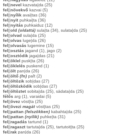
fel
||
nevel
kazvata|da (25)
fel
||
növekvő
kazvai (5)
fel
||
nyílik
avai|tas (36)
fel
||
nyit
puhkai|ta (36)
fel
||
nyitás
puhkaiduz (12)
fel
||
old
(oldattá)
sula|ta (34), sulata|da (25)
fel
||
olvad
sula|da (25)
fel
||
olvas
luge|da (26)
fel
||
olvasás
lugemine (15)
fel
||
osztás
jagand (1), jago (2)
fel
||
osztódik
jaga|das (21)
fel
||
öklel
pusk|ta (26)
fel
||
öklelés
puskend (1)
fel
||
ölt
pan|da (26)
fel
||
öltő
(fn)
paľt (2)
fel
||
öltözik
sob|das (27)
fel
||
öltözködik
sob|das (27)
fel
||
öltöztet
sobita|da (25), sädata|da (25)
félős
arg (1), varaidai (5)
fel
||
övez
vöst|ta (25)
fel
||
övezi
magát
vöst|tas (25)
fel
||
pattan
(felszökken)
kabahta|da (25)
fel
||
pattan
(nyílik)
puhke|ta (31)
fel
||
ragadás
tartund (1)
fel
||
ragaszt
tartuta|da (25), tartutoit|ta (25)
fel
||
rak
pan|da (26)