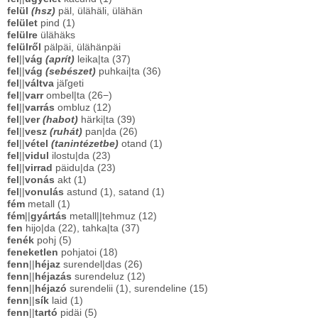
felül
(hsz)
päl, ülähäli, ülähän
felület
pind (1)
felülre
ülähäks
felülről
pälpäi, ülähänpäi
fel
||
vág
(aprít)
leika|ta (37)
fel
||
vág
(sebészet)
puhkai|ta (36)
fel
||
váltva
jäľgeti
fel
||
varr
ombel|ta (26−)
fel
||
varrás
ombluz (12)
fel
||
ver
(habot)
härki|ta (39)
fel
||
vesz
(ruhát)
pan|da (26)
fel
||
vétel
(tanintézetbe)
otand (1)
fel
||
vidul
ilostu|da (23)
fel
||
virrad
päidu|da (23)
fel
||
vonás
akt (1)
fel
||
vonulás
astund (1), satand (1)
fém
metall (1)
fém
||
gyártás
metall||tehmuz (12)
fen
hijo|da (22), tahka|ta (37)
fenék
pohj (5)
feneketlen
pohjatoi (18)
fenn
||
héjaz
surendel|das (26)
fenn
||
héjazás
surendeluz (12)
fenn
||
héjazó
surendelii (1), surendeline (15)
fenn
||
sík
laid (1)
fenn
||
tartó
pidäi (5)