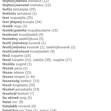
férjhez
||
menés
meheluz (12)
férjhez
||
menetel
meheluz (12)
fertőz
tartuta|da (25)
fertőzés
tartutand (1)
fest
mujuta|da (25)
fest
(képet)
kuva|ta (34)
festék
muju (3)
festék
||
paletta
muju||laudaine (15)
festészet
kuva||taideh (9)
festmény
taideh||kuva (5)
festő
(művész)
kuvanik (1)
festő
||
művész
kuvanik (1), taideh||kuvanik (1)
festő
||
művészet
kuva||taideh (9)
fésű
sugaine (15)
fésül
harja|ta (21), sabi|ta (39), sugi|da (27)
fésülés
sugind (1)
fészek
peza (1)
fészer
aitaine (15)
feszes
kinged (1−kt)
feszesség
kinktuz’ (14)
feszít
kingita|da (25)
fészkel
pezadu|da (23)
fesztivál
festivaľ (7)
fia
vkinek
poig (5)
fiatal
nor’ (9)
fiatalabb
noremb (5)
fiatal
||
kor
nor’||aig (1), noruz’ (14)