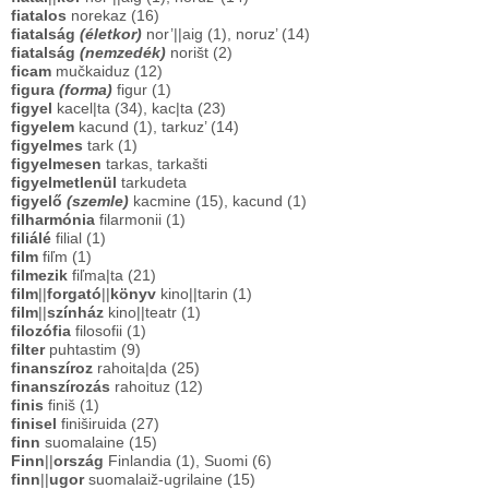
fiatalos
norekaz (16)
fiatalság
(életkor)
nor’||aig (1), noruz’ (14)
fiatalság
(nemzedék)
norišt (2)
ficam
mučkaiduz (12)
figura
(forma)
figur (1)
figyel
kacel|ta (34), kac|ta (23)
figyelem
kacund (1), tarkuz’ (14)
figyelmes
tark (1)
figyelmesen
tarkas, tarkašti
figyelmetlenül
tarkudeta
figyelő
(szemle)
kacmine (15), kacund (1)
filharmónia
filarmonii (1)
filiálé
filial (1)
film
fiľm (1)
filmezik
fiľma|ta (21)
film
||
forgató
||
könyv
kino||tarin (1)
film
||
színház
kino||teatr (1)
filozófia
filosofii (1)
filter
puhtastim (9)
finanszíroz
rahoita|da (25)
finanszírozás
rahoituz (12)
finis
finiš (1)
finisel
finiširuida (27)
finn
suomalaine (15)
Finn
||
ország
Finlandia (1), Suomi (6)
finn
||
ugor
suomalaiž-ugrilaine (15)